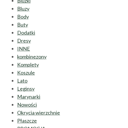
Bluzki
Bluzy
Body
Buty
Dodatki
Dresy
INNE
kombinezony
Komplety
Koszule
Lato
Leginsy
Marynarki
Nowości
Okrycia wierzchnie
Płaszcze