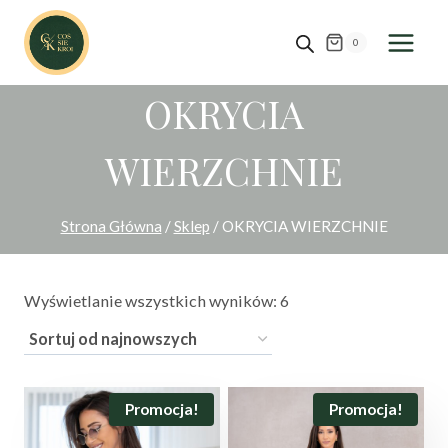
Przejdź
do
0
treści
OKRYCIA
WIERZCHNIE
Strona Główna
/
Sklep
/
OKRYCIA WIERZCHNIE
Posortowane
Wyświetlanie wszystkich wyników: 6
według
najnowszych
Promocja!
Promocja!