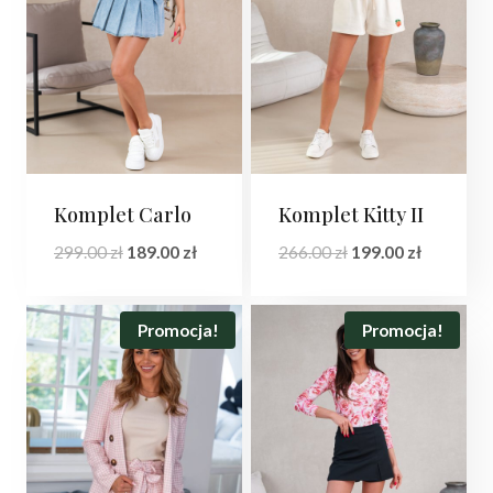
Komplet Carlo
Komplet Kitty II
Pierwotna
Aktualna
Pierwotna
Aktualna
299.00
zł
189.00
zł
266.00
zł
199.00
zł
cena
cena
cena
cena
wynosiła:
wynosi:
wynosiła:
wynosi:
299.00 zł.
189.00 zł.
266.00 zł.
199.00 zł.
Promocja!
Promocja!