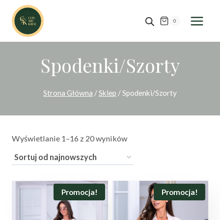
Przejdź
do
0
treści
Spodenki/Szorty
Strona Główna
/
Sklep
/
Spodenki/Szorty
Posortowane
Wyświetlanie 1–16 z 20 wyników
według
najnowszych
Promocja!
Promocja!