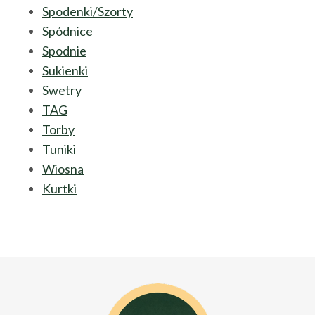
Spodenki/Szorty
Spódnice
Spodnie
Sukienki
Swetry
TAG
Torby
Tuniki
Wiosna
Kurtki