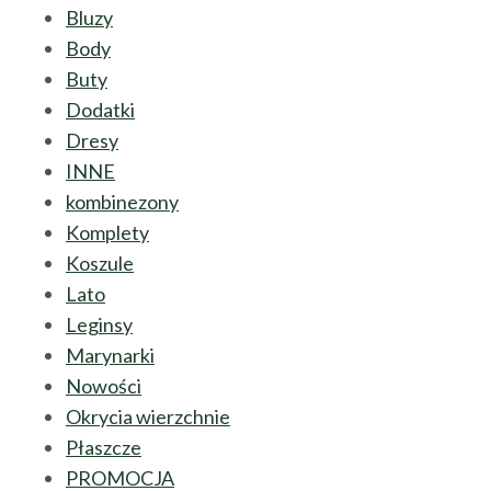
Bluzy
Body
Buty
Dodatki
Dresy
INNE
kombinezony
Komplety
Koszule
Lato
Leginsy
Marynarki
Nowości
Okrycia wierzchnie
Płaszcze
PROMOCJA