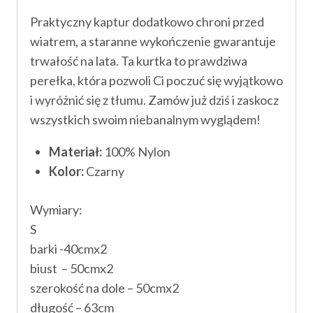
Praktyczny kaptur dodatkowo chroni przed
wiatrem, a staranne wykończenie gwarantuje
trwałość na lata. Ta kurtka to prawdziwa
perełka, która pozwoli Ci poczuć się wyjątkowo
i wyróżnić się z tłumu. Zamów już dziś i zaskocz
wszystkich swoim niebanalnym wyglądem!
Materiał:
100% Nylon
Kolor:
Czarny
Wymiary:
S
barki -40cmx2
biust – 50cmx2
szerokość na dole – 50cmx2
długość – 63cm