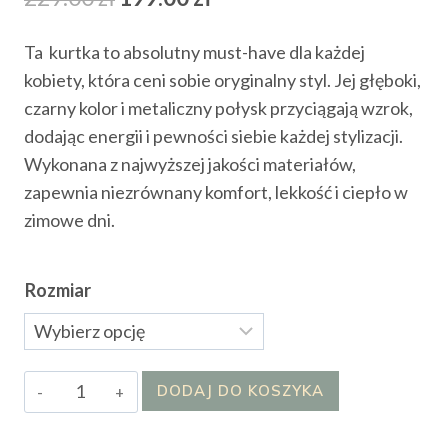
cena
cena
Ta kurtka to absolutny must-have dla każdej
wynosiła:
wynosi:
kobiety, która ceni sobie oryginalny styl. Jej głęboki,
229.00 zł.
199.00 zł.
czarny kolor i metaliczny połysk przyciągają wzrok,
dodając energii i pewności siebie każdej stylizacji.
Wykonana z najwyższej jakości materiałów,
zapewnia niezrównany komfort, lekkość i ciepło w
zimowe dni.
Rozmiar
ilość
DODAJ DO KOSZYKA
Kurtka
Bliri