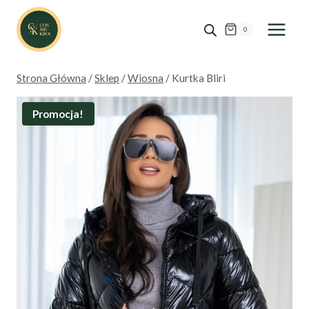
Przejdź
do
0
treści
Strona Główna
/
Sklep
/
Wiosna
/
Kurtka Bliri
Promocja!