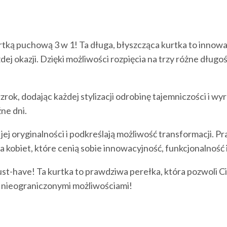
tką puchową 3 w 1! Ta długa, błyszcząca kurtka to innowac
 okazji. Dzięki możliwości rozpięcia na trzy różne długośc
 wzrok, dodając każdej stylizacji odrobinę tajemniczości i 
ne dni.
j oryginalności i podkreślają możliwość transformacji. P
la kobiet, które cenią sobie innowacyjność, funkcjonalność 
st-have! Ta kurtka to prawdziwa perełka, która pozwoli Ci 
się nieograniczonymi możliwościami!