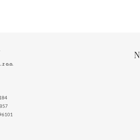
ynosiła:
wynosi:
wynosiła:
wynosi
9.00 zł.
49.00 zł.
265.00 zł.
199.00 
N
 z o.o.
184
857
96101