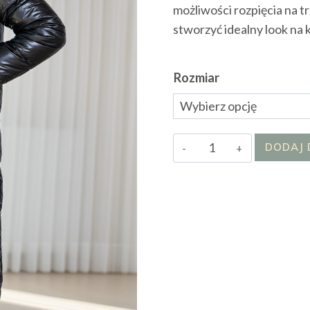
możliwości rozpięcia na tr
stworzyć idealny look na k
Rozmiar
ilość
DODAJ 
Kurtka/płaszcz
Cindi
3w1