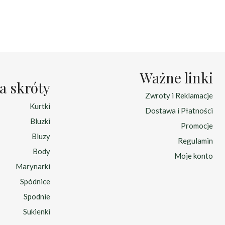
:
wynosiła:
wynosi:
zł.
185.00 zł.
99.00 zł.
Ważne linki
a skróty
Zwroty i Reklamacje
Kurtki
Dostawa i Płatności
Bluzki
Promocje
Bluzy
Regulamin
Body
Moje konto
Marynarki
Spódnice
Spodnie
Sukienki