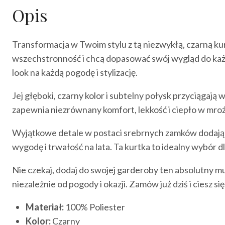
Opis
Transformacja w Twoim stylu z tą niezwykłą, czarną kur
wszechstronność i chcą dopasować swój wygląd do każdej
look na każdą pogodę i stylizację.
Jej głęboki, czarny kolor i subtelny połysk przyciągają
zapewnia niezrównany komfort, lekkość i ciepło w mroź
Wyjątkowe detale w postaci srebrnych zamków dodają je
wygodę i trwałość na lata. Ta kurtka to idealny wybór d
Nie czekaj, dodaj do swojej garderoby ten absolutny mu
niezależnie od pogody i okazji. Zamów już dziś i ciesz 
Materiał:
100% Poliester
Kolor:
Czarny