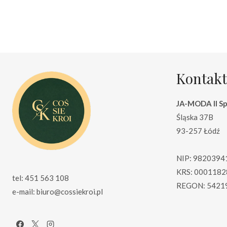
wynosiła:
wynosi:
w
355.00 zł.
255.00 zł.
7
Kontakt
JA-MODA II Sp.
Śląska 37B
93-257 Łódź
NIP: 9820394
KRS: 0001182
tel: 451 563 108
REGON: 5421
e-mail: biuro@cossiekroi.pl