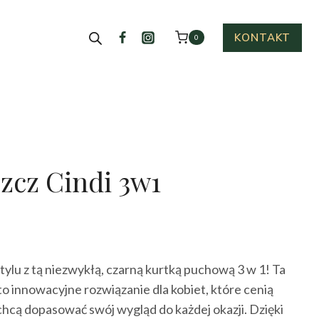
KONTAKT
0
zcz Cindi 3w1
ktualna
cena
ylu z tą niezwykłą, czarną kurtką puchową 3 w 1! Ta
ynosi:
to innowacyjne rozwiązanie dla kobiet, które cenią
99.00 zł.
chcą dopasować swój wygląd do każdej okazji. Dzięki