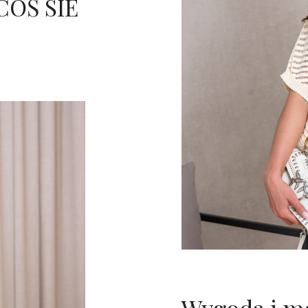
 COŚ SIE
.
.
z
ł
.
Wygoda i mo