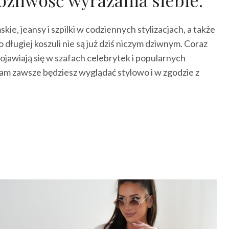
ie, jeansy i szpilki w codziennych stylizacjach, a także
o długiej koszuli nie są już dziś niczym dziwnym. Coraz
pojawiają się w szafach celebrytek i popularnych
am zawsze będziesz wyglądać stylowo i w zgodzie z