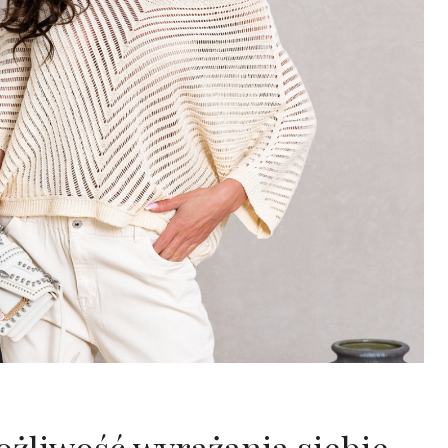
.
z
ł
.
żliwość wyrażania siebie.