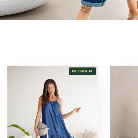
P
PROMOCJA
R
O
D
U
K
T
W
P
R
O
M
O
C
J
I