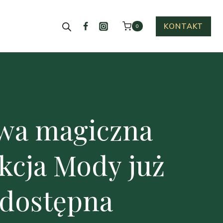
KONTAKT
0
wa magiczna
kcja Mody już
dostępna