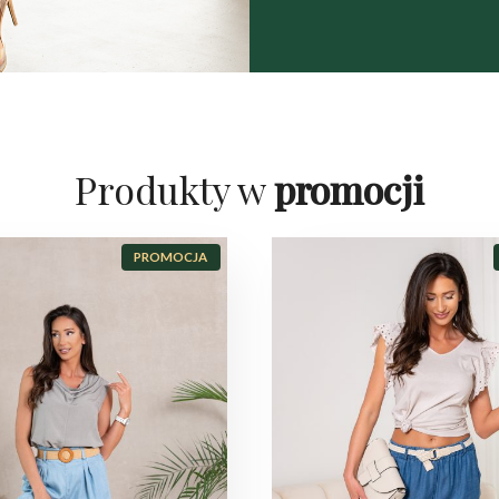
Produkty w
promocji
P
PROMOCJA
R
O
D
U
K
T
W
P
R
O
M
O
C
J
I