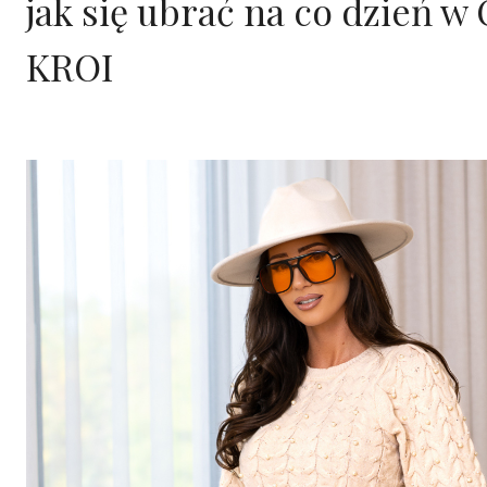
jak się ubrać na co dzień w
.
z
z
ł
ł
KROI
.
.