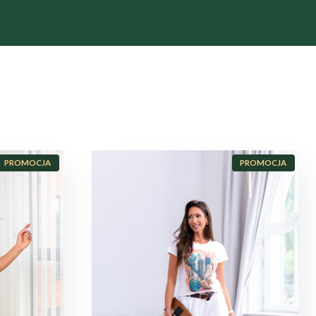
P
P
PROMOCJA
PROMOCJA
R
R
O
O
D
D
U
U
K
K
T
T
W
W
P
P
R
R
O
O
M
M
O
O
C
C
J
J
I
I