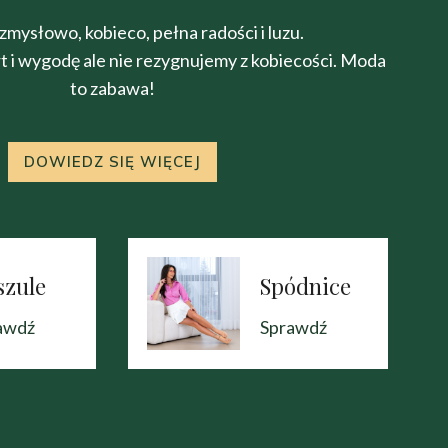
 zmysłowo, kobieco, pełna radości i luzu.
 i wygodę ale nie rezygnujemy z kobiecości. Moda
to zabawa!
DOWIEDZ SIĘ WIĘCEJ
szule
Spódnice
awdź
Sprawdź