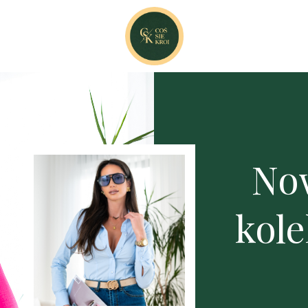
No
kole