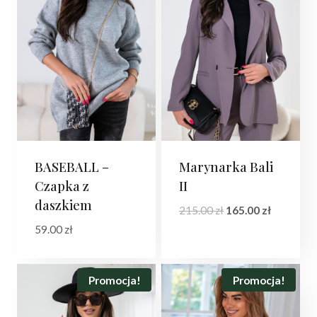
BASEBALL –
Marynarka Bali
Czapka z
II
daszkiem
Pierwotna
Aktualna
215.00
zł
165.00
zł
cena
cena
59.00
zł
wynosiła:
wynosi:
215.00 zł.
165.00 zł.
Promocja!
Promocja!