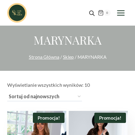
Przejdź
do
0
treści
MARYNARKA
Strona Główna
/
Sklep
/
MARYNARKA
Posortowane
Wyświetlanie wszystkich wyników: 10
według
najnowszych
Promocja!
Promocja!