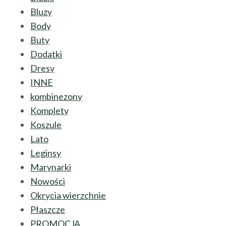
Bluzy
Body
Buty
Dodatki
Dresy
INNE
kombinezony
Komplety
Koszule
Lato
Leginsy
Marynarki
Nowości
Okrycia wierzchnie
Płaszcze
PROMOCJA