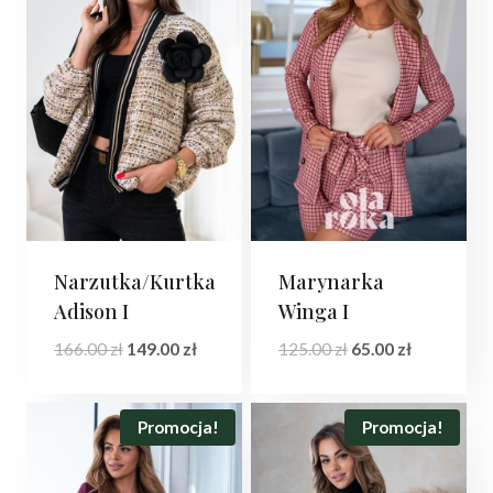
Narzutka/Kurtka
Marynarka
Adison I
Winga I
Pierwotna
Aktualna
Pierwotna
Aktualna
166.00
zł
149.00
zł
125.00
zł
65.00
zł
cena
cena
cena
cena
wynosiła:
wynosi:
wynosiła:
wynosi:
166.00 zł.
149.00 zł.
125.00 zł.
65.00 zł.
Promocja!
Promocja!