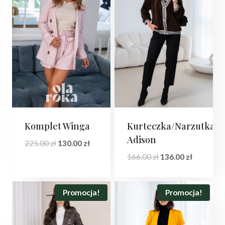
Komplet Winga
Kurteczka/Narzutka
Adison
Pierwotna
Aktualna
225.00
zł
130.00
zł
cena
cena
Pierwotna
Aktualna
166.00
zł
136.00
zł
wynosiła:
wynosi:
cena
cena
225.00 zł.
130.00 zł.
wynosiła:
wynosi:
166.00 zł.
136.00 zł.
Promocja!
Promocja!