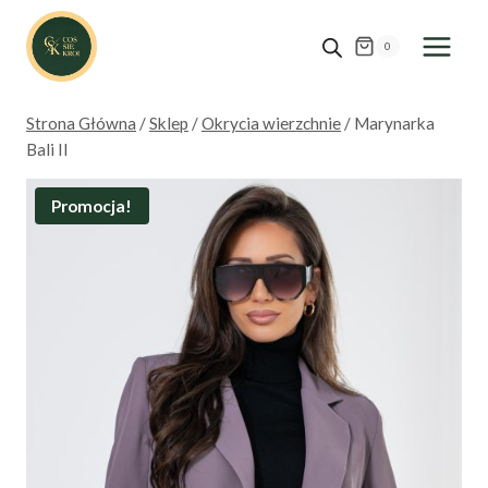
Przejdź
do
0
treści
Strona Główna
/
Sklep
/
Okrycia wierzchnie
/
Marynarka
Bali II
Promocja!