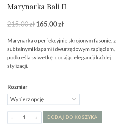
Marynarka Bali II
Pierwotna
Aktualna
215.00
zł
165.00
zł
cena
cena
Marynarka o perfekcyjnie skrojonym fasonie, z
wynosiła:
wynosi:
subtelnymi klapami i dwurzędowym zapięciem,
215.00 zł.
165.00 zł.
podkreśla sylwetkę, dodając elegancji każdej
stylizacji.
Rozmiar
ilość
DODAJ DO KOSZYKA
Marynarka
Bali