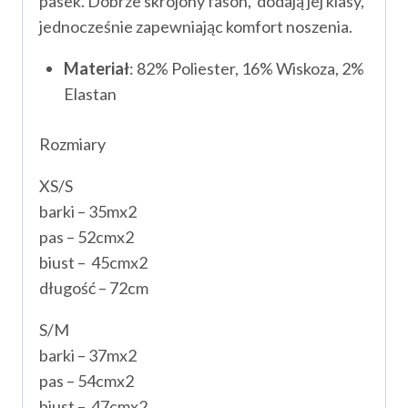
pasek. Dobrze skrojony fason, dodają jej klasy,
jednocześnie zapewniając komfort noszenia.
Materiał
: 82% Poliester, 16% Wiskoza, 2%
Elastan
Rozmiary
XS/S
barki – 35mx2
pas – 52cmx2
biust – 45cmx2
długość – 72cm
S/M
barki – 37mx2
pas – 54cmx2
biust – 47cmx2