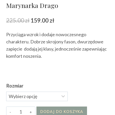
Marynarka Drago
Pierwotna
Aktualna
225.00
zł
159.00
zł
cena
cena
Przyciąga wzrok i dodaje nowoczesnego
wynosiła:
wynosi:
charakteru. Dobrze skrojony fason, dwurzędowe
225.00 zł.
159.00 zł.
zapięcie dodają jej klasy, jednocześnie zapewniając
komfort noszenia.
Rozmiar
ilość
DODAJ DO KOSZYKA