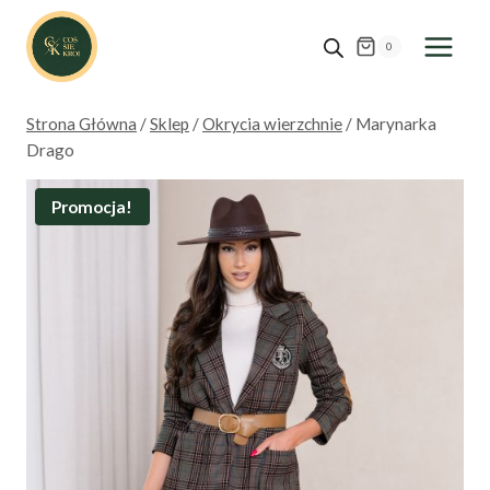
Przejdź
do
0
treści
Strona Główna
/
Sklep
/
Okrycia wierzchnie
/
Marynarka
Drago
Promocja!