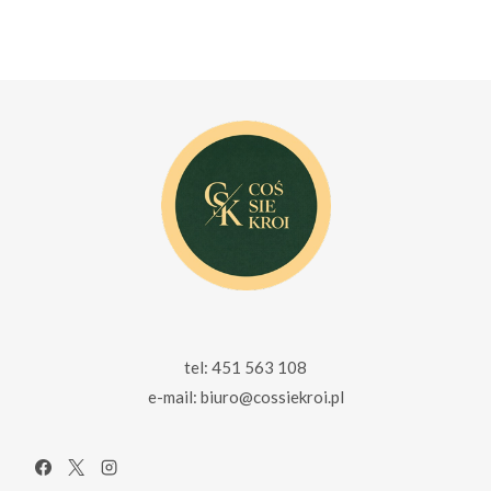
cena
cena
wynosiła:
wynosi:
215.00 zł.
155.00 zł.
tel: 451 563 108
e-mail: biuro@cossiekroi.pl