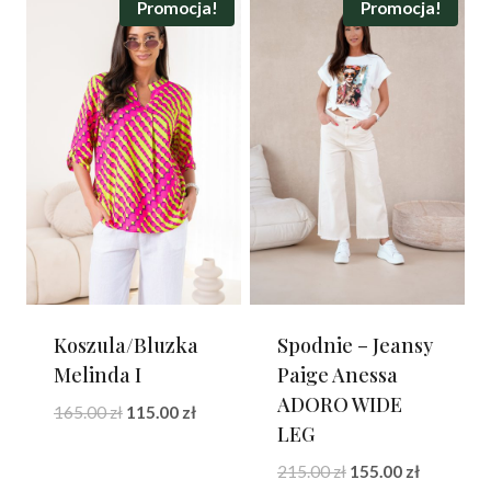
155.00 zł.
99.00 zł.
230.00 zł.
165.00 zł.
Promocja!
Promocja!
Koszula/Bluzka
Spodnie – Jeansy
Melinda I
Paige Anessa
ADORO WIDE
Pierwotna
Aktualna
165.00
zł
115.00
zł
LEG
cena
cena
wynosiła:
wynosi:
Pierwotna
Aktualna
215.00
zł
155.00
zł
165.00 zł.
115.00 zł.