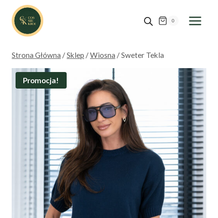
Przejdź
do
0
treści
Strona Główna
/
Sklep
/
Wiosna
/
Sweter Tekla
Promocja!