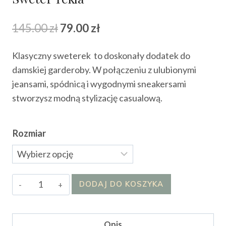
Pierwotna
Aktualna
145.00
zł
79.00
zł
cena
cena
Klasyczny sweterek to doskonały dodatek do
wynosiła:
wynosi:
damskiej garderoby. W połączeniu z ulubionymi
145.00 zł.
79.00 zł.
jeansami, spódnicą i wygodnymi sneakersami
stworzysz modną stylizację casualową.
Rozmiar
ilość
DODAJ DO KOSZYKA
Sweter
Tekla
Opis