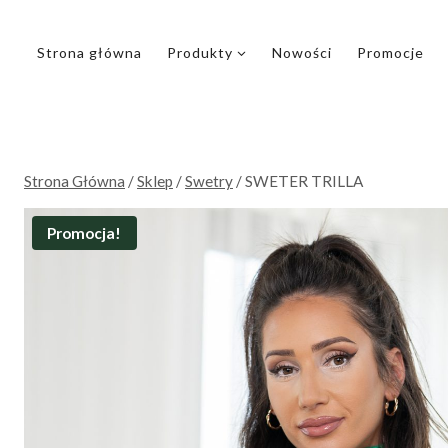
Przejdź
do
Strona główna
Produkty
Nowości
Promocje
treści
Strona Główna
/
Sklep
/
Swetry
/
SWETER TRILLA
Promocja!