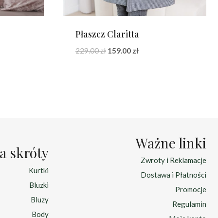
Płaszcz Claritta
a
Pierwotna
Aktualna
229.00
zł
159.00
zł
cena
cena
wynosiła:
wynosi:
229.00 zł.
159.00 zł.
Ważne linki
a skróty
Zwroty i Reklamacje
Kurtki
Dostawa i Płatności
Bluzki
Promocje
Bluzy
Regulamin
Body