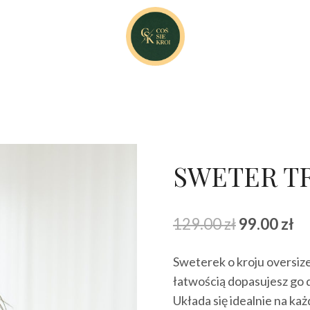
SWETER T
Pierwotna
Ak
129.00
zł
99.00
zł
cena
ce
Sweterek o kroju oversize,
wynosiła:
wy
łatwością dopasujesz go d
129.00 zł.
99
Układa się idealnie na każ