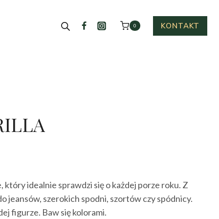
KONTAKT
0
RILLA
tualna
na
 który idealnie sprawdzi się o każdej porze roku. Z
nosi:
o jeansów, szerokich spodni, szortów czy spódnicy.
.00 zł.
dej figurze. Baw się kolorami.