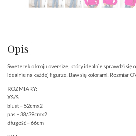
Opis
Sweterek o kroju oversize, który idealnie sprawdzi się 
idealnie na każdej figurze. Baw się kolorami. Roz
ROZMIARY:
XS/S
biust – 52cmx2
pas – 38/39cmx2
długość – 66cm