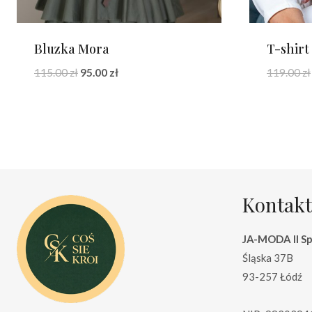
Bluzka Mora
T-shir
Pierwotna
Aktualna
115.00
zł
95.00
zł
119.00
zł
cena
cena
wynosiła:
wynosi:
115.00 zł.
95.00 zł.
Kontakt
JA-MODA II Sp.
Śląska 37B
93-257 Łódź