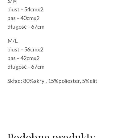
S/M
biust – 54cmx2
pas – 40cmx2
długość – 67cm
M/L
biust – 56cmx2
pas – 42cmx2
długość – 67cm
Skład: 80%akryl, 15%poliester, 5%elit
Podobne produkty