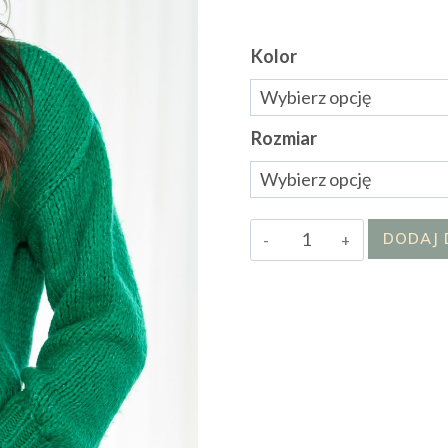
Kolor
Rozmiar
ilość
DODAJ 
SWETER
TRILLA