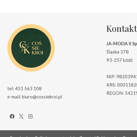
Kontakt
JA-MODA II Sp.
Śląska 37B
93-257 Łódź
NIP: 9820394
KRS: 0001182
tel: 451 563 108
REGON: 5421
e-mail: biuro@cossiekroi.pl