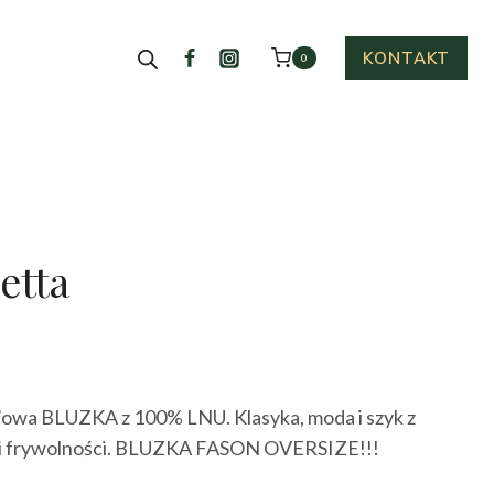
KONTAKT
0
etta
ktualna
cena
owa BLUZKA z 100% LNU. Klasyka, moda i szyk z
ynosi:
 i frywolności. BLUZKA FASON OVERSIZE!!!
15.00 zł.