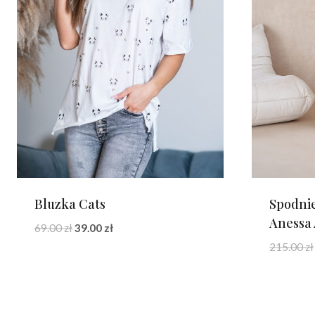
Bluzka Cats
Spodnie
Anessa
Pierwotna
Aktualna
69.00
zł
39.00
zł
cena
cena
215.00
zł
wynosiła:
wynosi:
69.00 zł.
39.00 zł.