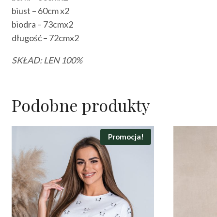
biust – 60cm x2
biodra – 73cmx2
długość – 72cmx2
SKŁAD: LEN
100%
Podobne produkty
Promocja!