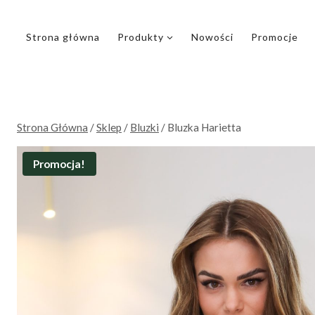
Przejdź
do
Strona główna
Produkty
Nowości
Promocje
treści
Strona Główna
/
Sklep
/
Bluzki
/
Bluzka Harietta
Promocja!