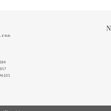
N
 z o.o.
184
857
96101