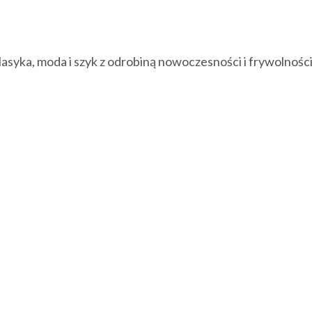
syka, moda i szyk z odrobiną nowoczesności i frywoln