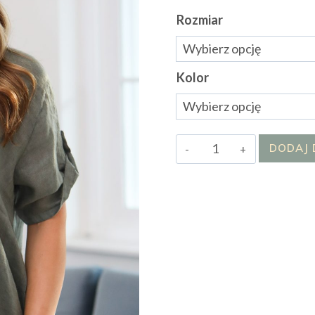
Rozmiar
Kolor
ilość
DODAJ 
Bluzka
Harietta