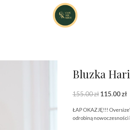
Bluzka Hari
Pierwotna
A
155.00
zł
115.00
zł
cena
ŁAP OKAZJĘ!!! Oversize’
wynosiła:
w
odrobiną nowoczesności
155.00 zł.
1