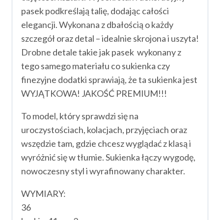
pasek podkreślają talię, dodając całości
elegancji. Wykonana z dbałością o każdy
szczegół oraz detal – idealnie skrojona i uszyta!
Drobne detale takie jak pasek wykonany z
tego samego materiału co sukienka czy
finezyjne dodatki sprawiają, że ta sukienka jest
WYJĄTKOWA! JAKOŚĆ PREMIUM!!!
To model, który sprawdzi się na
uroczystościach, kolacjach, przyjęciach oraz
wszędzie tam, gdzie chcesz wyglądać z klasą i
wyróżnić się w tłumie. Sukienka łączy wygodę,
nowoczesny styl i wyrafinowany charakter.
WYMIARY:
36