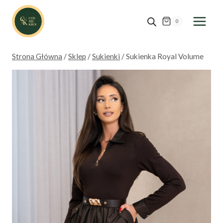
Przejdź
do
0
treści
Strona Główna
/
Sklep
/
Sukienki
/
Sukienka Royal Volume