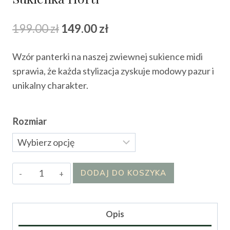
Pierwotna
Aktualna
199.00
zł
149.00
zł
cena
cena
Wzór panterki na naszej zwiewnej sukience midi
wynosiła:
wynosi:
sprawia, że każda stylizacja zyskuje modowy pazur i
199.00 zł.
149.00 zł.
unikalny charakter.
Rozmiar
ilość
DODAJ DO KOSZYKA
Sukienka
Horti
Opis