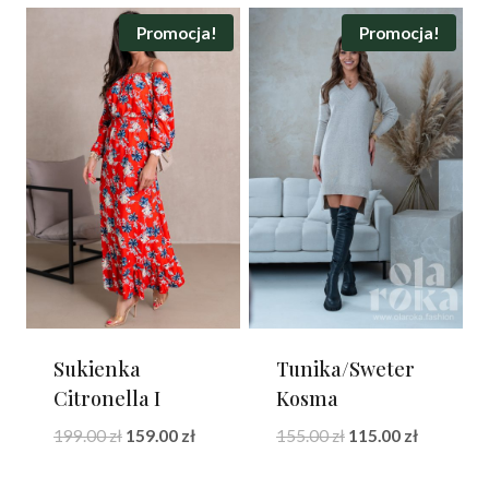
265.00 zł.
155.00 zł.
wynosiła:
wynosi:
205.00 zł.
145.00 zł.
Promocja!
Promocja!
Sukienka
Tunika/Sweter
Citronella I
Kosma
Pierwotna
Aktualna
Pierwotna
Aktualna
199.00
zł
159.00
zł
155.00
zł
115.00
zł
cena
cena
cena
cena
wynosiła:
wynosi:
wynosiła:
wynosi: