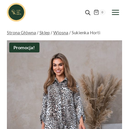
Przejdź
do
0
treści
Strona Główna
/
Sklep
/
Wiosna
/
Sukienka Horti
Promocja!