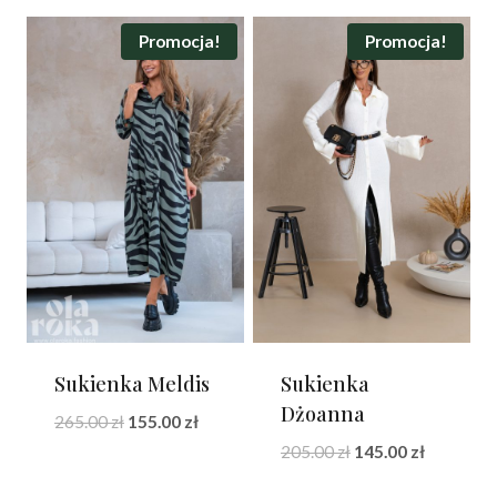
Promocja!
Promocja!
Sukienka Meldis
Sukienka
Dżoanna
Pierwotna
Aktualna
265.00
zł
155.00
zł
cena
cena
Pierwotna
Aktualna
205.00
zł
145.00
zł
wynosiła:
wynosi:
cena
cena