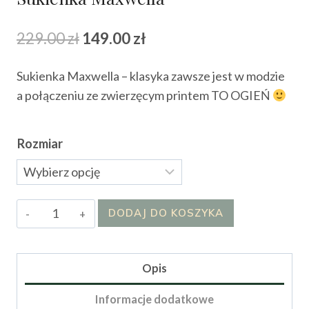
Pierwotna
Aktualna
229.00
zł
149.00
zł
cena
cena
Sukienka Maxwella – klasyka zawsze jest w modzie
wynosiła:
wynosi:
a połączeniu ze zwierzęcym printem TO OGIEŃ
229.00 zł.
149.00 zł.
Rozmiar
ilość
DODAJ DO KOSZYKA
Sukienka
Maxwella
Opis
Informacje dodatkowe