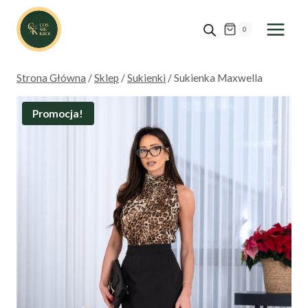
Przejdź
do
0
treści
Strona Główna
/
Sklep
/
Sukienki
/
Sukienka Maxwella
Promocja!