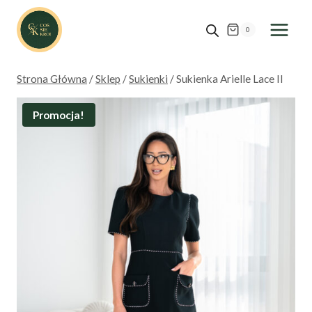
Przejdź
do
0
treści
Strona Główna
/
Sklep
/
Sukienki
/
Sukienka Arielle Lace II
Promocja!