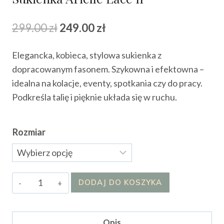
Pierwotna
Aktualna
299.00
zł
249.00
zł
cena
cena
Elegancka, kobieca, stylowa sukienka z
wynosiła:
wynosi:
dopracowanym fasonem. Szykowna i efektowna –
299.00 zł.
249.00 zł.
idealna na kolacje, eventy, spotkania czy do pracy.
Podkreśla talię i pięknie układa się w ruchu.
Rozmiar
ilość
DODAJ DO KOSZYKA
Sukienka
Arielle
Lace
Opis