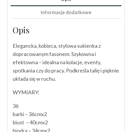
II
Informacje dodatkowe
Opis
Elegancka, kobieca, stylowa sukienka z
dopracowanym fasonem. Szykowna i
efektowna – idealna na kolacje, eventy,
spotkania czy do pracy. Podkreśla talię i pięknie
układa się w ruchu.
WYMIARY:
36
barki – 36cmx2
biust – 40cmx2
biodra – 34cmx2