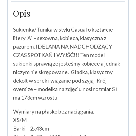
Opis
Sukienka/Tunika w stylu Casual o kształcie
litery ‘A” – sexowna, kobieca, klasyczna z
pazurem. IDELANA NA NADCHODZĄCY
CZAS SPOTKAŃ I WYJŚĆ!!! Ten model
sukienki sprawią że jesteśmy kobiece a jednak
niczym nie skrępowane. Gładka, klasyczny
dekolt w serek i wiązanie pod szyją . Krój
oversize – modelka na zdjęciu nosi rozmiar S i
ma 173cm wzrostu.
Wymiary na płasko bez naciągania.
XS/M
Barki – 2x43cm