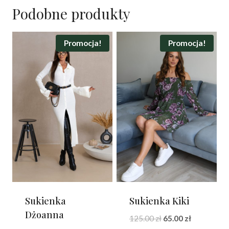
Podobne produkty
Promocja!
Promocja!
Sukienka
Sukienka Kiki
Dżoanna
Pierwotna
Aktualna
125.00
zł
65.00
zł