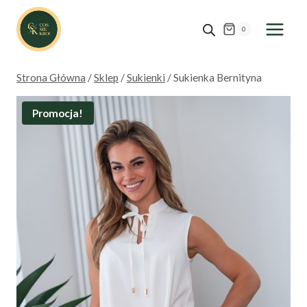
Przejdź
do
0
treści
Strona Główna
/
Sklep
/
Sukienki
/
Sukienka Bernityna
Promocja!