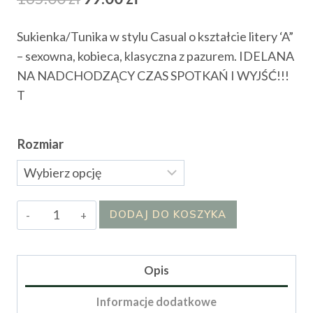
cena
cena
Sukienka/Tunika w stylu Casual o kształcie litery ‘A”
wynosiła:
wynosi:
– sexowna, kobieca, klasyczna z pazurem. IDELANA
165.00 zł.
99.00 zł.
NA NADCHODZĄCY CZAS SPOTKAŃ I WYJŚĆ!!!
T
Rozmiar
ilość
DODAJ DO KOSZYKA
Sukienka
Bernityna
Opis
Informacje dodatkowe