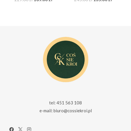
cena
cena
cena
cena
wynosiła:
wynosi:
wynosiła:
wynosi:
229.00 zł.
169.00 zł.
245.00 zł.
135.00 zł.
tel: 451 563 108
e-mail: biuro@cossiekroi.pl