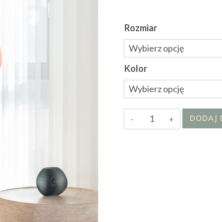
Rozmiar
Kolor
ilość
DODAJ 
Sukienka
Alur