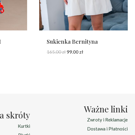
I
Sukienka Bernityna
na
Pierwotna
Aktualna
165.00
zł
99.00
zł
cena
cena
:
wynosiła:
wynosi:
zł.
165.00 zł.
99.00 zł.
Ważne linki
a skróty
Zwroty i Reklamacje
Kurtki
Dostawa i Płatności
Bluzki