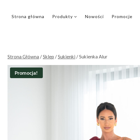
Przejdź
do
Strona główna
Produkty
Nowości
Promocje
treści
Strona Główna
/
Sklep
/
Sukienki
/
Sukienka Alur
Promocja!