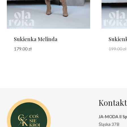
Sukienka Melinda
Sukienk
179.00
zł
199.00
zł
Kontakt
JA-MODA II Sp.
Śląska 37B