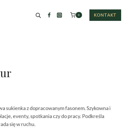
KONTAKT
0
lur
ktualna
cena
owa sukienka z dopracowanym fasonem. Szykowna i
ynosi:
lacje, eventy, spotkania czy do pracy. Podkreśla
79.00 zł.
łada się w ruchu.