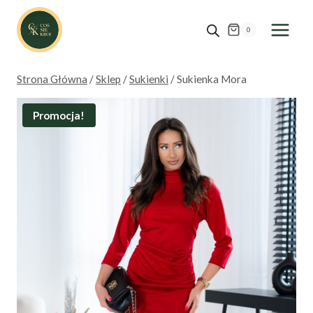
Przejdź
do
0
treści
Strona Główna
/
Sklep
/
Sukienki
/
Sukienka Mora
Promocja!