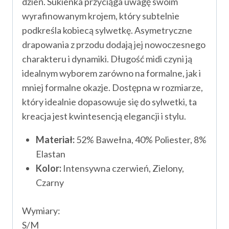
dzień. Sukienka przyciąga uwagę swoim
wyrafinowanym krojem, który subtelnie
podkreśla kobiecą sylwetkę. Asymetryczne
drapowania z przodu dodają jej nowoczesnego
charakteru i dynamiki. Długość midi czyni ją
idealnym wyborem zarówno na formalne, jak i
mniej formalne okazje. Dostępna w rozmiarze,
który idealnie dopasowuje się do sylwetki, ta
kreacja jest kwintesencją elegancji i stylu.
Materiał:
52% Bawełna, 40% Poliester, 8%
Elastan
Kolor:
Intensywna czerwień, Zielony,
Czarny
Wymiary:
S/M