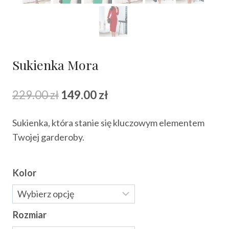
Sukienka Mora
Pierwotna
Aktualna
229.00
zł
149.00
zł
cena
cena
Sukienka, która stanie się kluczowym elementem
wynosiła:
wynosi:
Twojej garderoby.
229.00 zł.
149.00 zł.
Kolor
Rozmiar