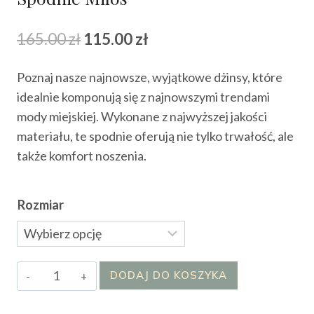
Pierwotna
Aktualna
165.00
zł
115.00
zł
cena
cena
Poznaj nasze najnowsze, wyjątkowe dżinsy, które
wynosiła:
wynosi:
idealnie komponują się z najnowszymi trendami
165.00 zł.
115.00 zł.
mody miejskiej. Wykonane z najwyższej jakości
materiału, te spodnie oferują nie tylko trwałość, ale
także komfort noszenia.
Rozmiar
ilość
DODAJ DO KOSZYKA
Spodnie
Milos