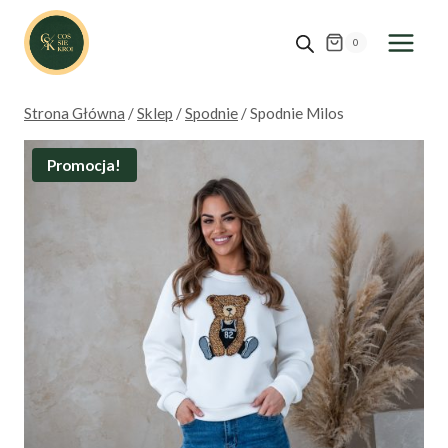
Przejdź
do
0
treści
Strona Główna
/
Sklep
/
Spodnie
/
Spodnie Milos
Promocja!