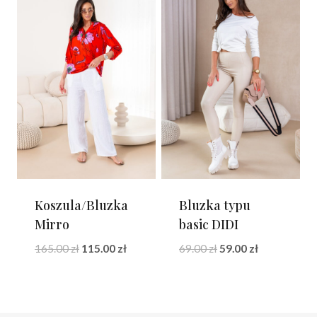
Koszula/Bluzka
Bluzka typu
Mirro
basic DIDI
Pierwotna
Aktualna
Pierwotna
Aktualna
165.00
zł
115.00
zł
69.00
zł
59.00
zł
cena
cena
cena
cena
wynosiła:
wynosi:
wynosiła:
wynosi:
165.00 zł.
115.00 zł.
69.00 zł.
59.00 zł.