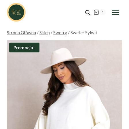
Przejdź
do
0
treści
Strona Główna
/
Sklep
/
Swetry
/
Sweter Sylwii
Promocja!