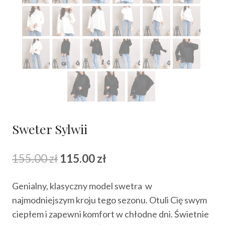
Sweter Sylwii
Pierwotna
Aktualna
155.00
zł
115.00
zł
cena
cena
Genialny, klasyczny model swetra w
wynosiła:
wynosi:
najmodniejszym kroju tego sezonu. Otuli Cię swym
155.00 zł.
115.00 zł.
ciepłem i zapewni komfort w chłodne dni. Świetnie