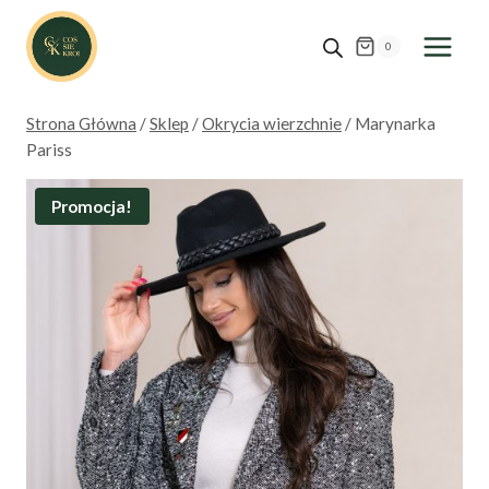
Przejdź
do
0
treści
Strona Główna
/
Sklep
/
Okrycia wierzchnie
/
Marynarka
Pariss
Promocja!