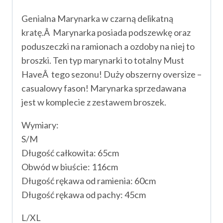
Genialna Marynarka w czarną delikatną
kratę.Â Marynarka posiada podszewkę oraz
poduszeczki na ramionach a ozdoby na niej to
broszki. Ten typ marynarki to totalny Must
HaveÂ tego sezonu! Duży obszerny oversize –
casualowy fason! Marynarka sprzedawana
jest w komplecie z zestawem broszek.
Wymiary:
S/M
Długość całkowita: 65cm
Obwód w biuście: 116cm
Długość rękawa od ramienia: 60cm
Długość rękawa od pachy: 45cm
L/XL