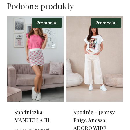
Podobne produkty
Promocja!
Promocja!
Spódniczka
Spodnie – Jeansy
MANUELLA III
Paige Anessa
ADORO WIDE
Pierwotna
Aktualna
155.00
zł
99.00
zł