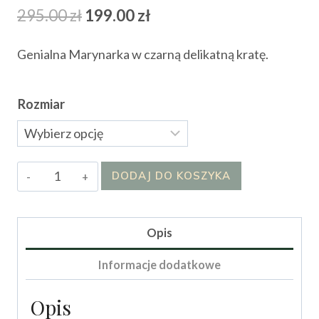
Pierwotna
Aktualna
295.00
zł
199.00
zł
cena
cena
Genialna Marynarka w czarną delikatną kratę.
wynosiła:
wynosi:
295.00 zł.
199.00 zł.
Rozmiar
ilość
DODAJ DO KOSZYKA
Marynarka
Pariss
Opis
Informacje dodatkowe
Opis