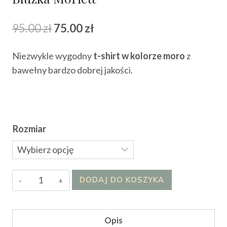
Pierwotna
Aktualna
95.00
zł
75.00
zł
cena
cena
Niezwykle wygodny
t-shirt w kolorze moro
z
wynosiła:
wynosi:
bawełny bardzo dobrej jakości.
95.00 zł.
75.00 zł.
Rozmiar
ilość
DODAJ DO KOSZYKA
Bluzka
Moriett
Opis