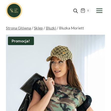
Przejdź
do
0
treści
Strona Główna
/
Sklep
/
Bluzki
/
Bluzka Moriett
Promocja!