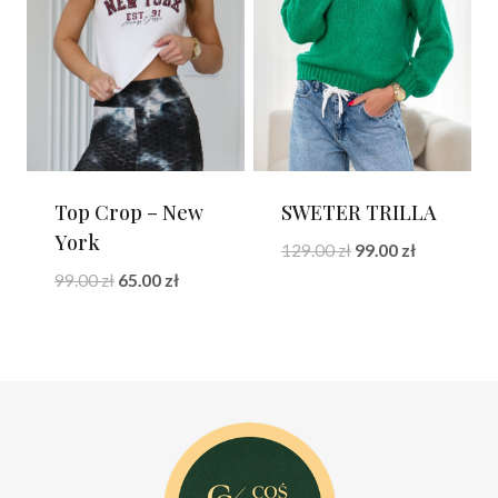
Top Crop – New
SWETER TRILLA
York
Pierwotna
Aktualna
129.00
zł
99.00
zł
cena
cena
Pierwotna
Aktualna
99.00
zł
65.00
zł
wynosiła:
wynosi:
cena
cena
129.00 zł.
99.00 zł.
wynosiła:
wynosi:
99.00 zł.
65.00 zł.