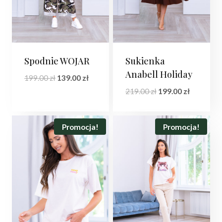
Spodnie WOJAR
Sukienka
Anabell Holiday
Pierwotna
Aktualna
199.00
zł
139.00
zł
cena
cena
Pierwotna
Aktualna
219.00
zł
199.00
zł
wynosiła:
wynosi:
cena
cena
199.00 zł.
139.00 zł.
wynosiła:
wynosi:
219.00 zł.
199.00 zł.
Promocja!
Promocja!