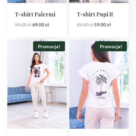
T-shirt Palermi
T-shirt Pupi II
Pierwotna
Aktualna
Pierwotna
Aktualna
99.00
zł
69.00
zł
89.00
zł
59.00
zł
cena
cena
cena
cena
wynosiła:
wynosi:
wynosiła:
wynosi:
99.00 zł.
69.00 zł.
89.00 zł.
59.00 zł.
Promocja!
Promocja!