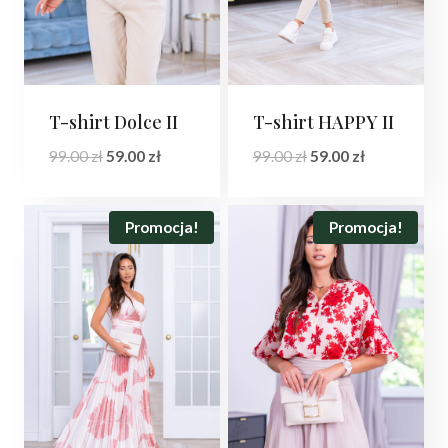
T-shirt Dolce II
T-shirt HAPPY II
Pierwotna
Aktualna
Pierwotna
Aktualna
99.00
zł
59.00
zł
99.00
zł
59.00
zł
cena
cena
cena
cena
wynosiła:
wynosi:
wynosiła:
wynosi:
99.00 zł.
59.00 zł.
99.00 zł.
59.00 zł.
Promocja!
Promocja!