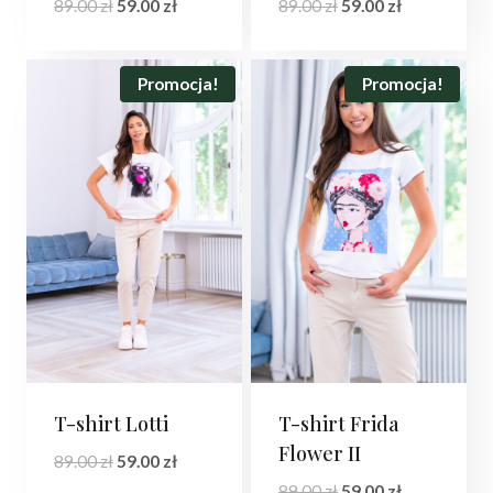
Pierwotna
Aktualna
Pierwotna
Aktualna
89.00
zł
59.00
zł
89.00
zł
59.00
zł
cena
cena
cena
cena
wynosiła:
wynosi:
wynosiła:
wynosi:
89.00 zł.
59.00 zł.
89.00 zł.
59.00 zł.
Promocja!
Promocja!
T-shirt Lotti
T-shirt Frida
Flower II
Pierwotna
Aktualna
89.00
zł
59.00
zł
cena
cena
Pierwotna
Aktualna
89.00
zł
59.00
zł