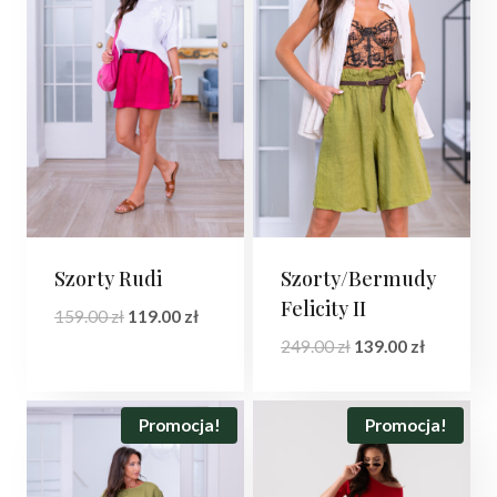
Szorty Rudi
Szorty/Bermudy
Felicity II
Pierwotna
Aktualna
159.00
zł
119.00
zł
cena
cena
Pierwotna
Aktualna
249.00
zł
139.00
zł
wynosiła:
wynosi:
cena
cena
159.00 zł.
119.00 zł.
wynosiła:
wynosi:
249.00 zł.
139.00 zł.
Promocja!
Promocja!