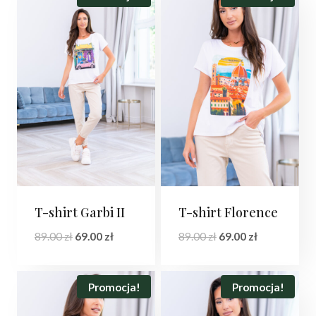
T-shirt Garbi II
T-shirt Florence
Pierwotna
Aktualna
Pierwotna
Aktualna
89.00
zł
69.00
zł
89.00
zł
69.00
zł
cena
cena
cena
cena
wynosiła:
wynosi:
wynosiła:
wynosi:
89.00 zł.
69.00 zł.
89.00 zł.
69.00 zł.
Promocja!
Promocja!