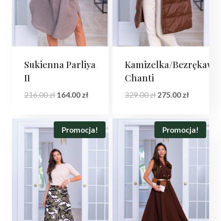
Sukienna Parliya
Kamizelka/Bezrękawn
II
Chanti
Pierwotna
Aktualna
Pierwotna
Aktualna
216.00
zł
164.00
zł
329.00
zł
275.00
zł
cena
cena
cena
cena
wynosiła:
wynosi:
wynosiła:
wynosi:
216.00 zł.
164.00 zł.
329.00 zł.
275.00 zł.
Promocja!
Promocja!