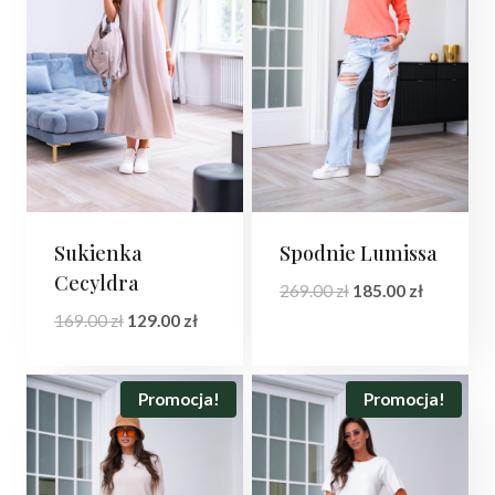
Sukienka
Spodnie Lumissa
Cecyldra
Pierwotna
Aktualna
269.00
zł
185.00
zł
cena
cena
Pierwotna
Aktualna
169.00
zł
129.00
zł
wynosiła:
wynosi:
cena
cena
269.00 zł.
185.00 zł.
wynosiła:
wynosi:
169.00 zł.
129.00 zł.
Promocja!
Promocja!