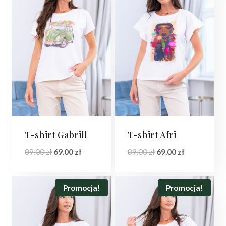
T-shirt Gabrill
T-shirt Afri
Pierwotna
Aktualna
Pierwotna
Aktualna
89.00
zł
69.00
zł
89.00
zł
69.00
zł
cena
cena
cena
cena
wynosiła:
wynosi:
wynosiła:
wynosi:
89.00 zł.
69.00 zł.
89.00 zł.
69.00 zł.
Promocja!
Promocja!