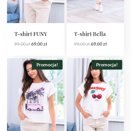
T-shirt FUNY
T-shirt Bella
Pierwotna
Aktualna
Pierwotna
Aktualna
99.00
zł
69.00
zł
99.00
zł
69.00
zł
cena
cena
cena
cena
wynosiła:
wynosi:
wynosiła:
wynosi:
99.00 zł.
69.00 zł.
99.00 zł.
69.00 zł.
Promocja!
Promocja!