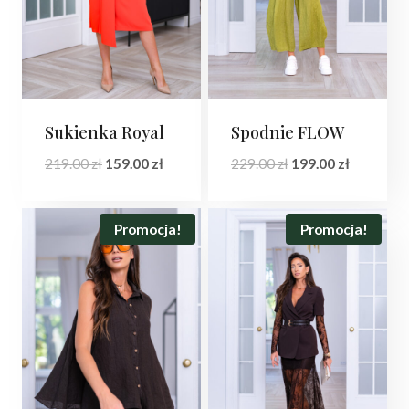
Sukienka Royal
Spodnie FLOW
Pierwotna
Aktualna
Pierwotna
Aktualna
219.00
zł
159.00
zł
229.00
zł
199.00
zł
cena
cena
cena
cena
wynosiła:
wynosi:
wynosiła:
wynosi:
219.00 zł.
159.00 zł.
229.00 zł.
199.00 zł.
Promocja!
Promocja!