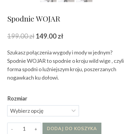
Spodnie WOJAR
Pierwotna
Aktualna
199.00
zł
149.00
zł
cena
cena
Szukasz połączenia wygody i mody w jednym?
wynosiła:
wynosi:
Spodnie WOJAR to spodnie o kroju wild wige , czyli
199.00 zł.
149.00 zł.
forma spodni o luźniejszym kroju, poszerzanych
nogawkach ku dołowi.
Rozmiar
ilość
DODAJ DO KOSZYKA