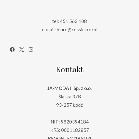
tel: 451 563 108
e-mail: biuro@cossiekroi.pl
Kontakt
JA-MODA II Sp. z o.o.
Śląska 37B
93-257 Łódź
NIP: 9820394184
KRS: 0001182857
REGON: 542196101