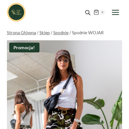
Przejdź
do
0
treści
Strona Główna
/
Sklep
/
Spodnie
/
Spodnie WOJAR
Promocja!