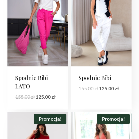
Spodnie Bibi
Spodnie Bibi
LATO
Pierwotna
Aktualna
155.00
zł
125.00
zł
cena
cena
Pierwotna
Aktualna
155.00
zł
125.00
zł
wynosiła:
wynosi:
cena
cena
155.00 zł.
125.00 zł.
wynosiła:
wynosi:
155.00 zł.
125.00 zł.
Promocja!
Promocja!