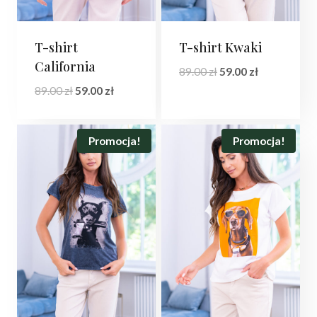
T-shirt
T-shirt Kwaki
California
Pierwotna
Aktualna
89.00
zł
59.00
zł
cena
cena
Pierwotna
Aktualna
89.00
zł
59.00
zł
wynosiła:
wynosi:
cena
cena
89.00 zł.
59.00 zł.
wynosiła:
wynosi:
89.00 zł.
59.00 zł.
Promocja!
Promocja!