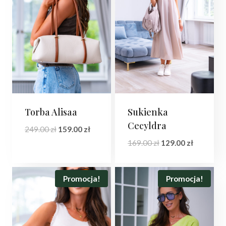
Torba Alisaa
Sukienka
Cecyldra
Pierwotna
Aktualna
249.00
zł
159.00
zł
cena
cena
Pierwotna
Aktualna
169.00
zł
129.00
zł
wynosiła:
wynosi:
cena
cena
249.00 zł.
159.00 zł.
wynosiła:
wynosi:
169.00 zł.
129.00 zł.
Promocja!
Promocja!