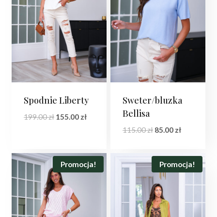
Spodnie Liberty
Sweter/bluzka
Bellisa
Pierwotna
Aktualna
199.00
zł
155.00
zł
cena
cena
Pierwotna
Aktualna
115.00
zł
85.00
zł
wynosiła:
wynosi:
cena
cena
199.00 zł.
155.00 zł.
wynosiła:
wynosi:
115.00 zł.
85.00 zł.
Promocja!
Promocja!