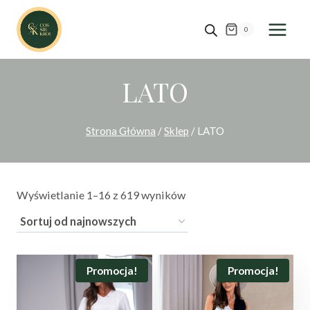
Przejdź
do
0
treści
LATO
Strona Główna
/
Sklep
/
LATO
Posortowane
Wyświetlanie 1–16 z 619 wyników
według
najnowszych
Promocja!
Promocja!