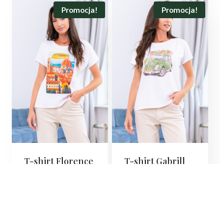
89.00 zł.
69.00 zł.
89.00 zł.
69.00 zł.
Promocja!
Promocja!
T-shirt Florence
T-shirt Gabrill
Pierwotna
Aktualna
Pierwotna
Aktualna
89.00
zł
69.00
zł
89.00
zł
69.00
zł
cena
cena
cena
cena
wynosiła:
wynosi:
wynosiła:
wynosi:
89.00 zł.
69.00 zł.
89.00 zł.
69.00 zł.
Promocja!
Promocja!