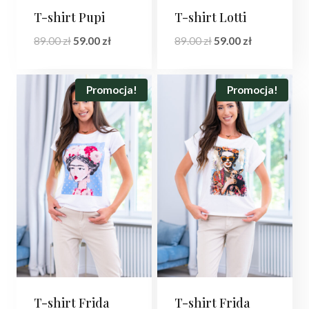
T-shirt Pupi
T-shirt Lotti
Pierwotna
Aktualna
Pierwotna
Aktualna
89.00
zł
59.00
zł
89.00
zł
59.00
zł
cena
cena
cena
cena
wynosiła:
wynosi:
wynosiła:
wynosi:
89.00 zł.
59.00 zł.
89.00 zł.
59.00 zł.
Promocja!
Promocja!
T-shirt Frida
T-shirt Frida