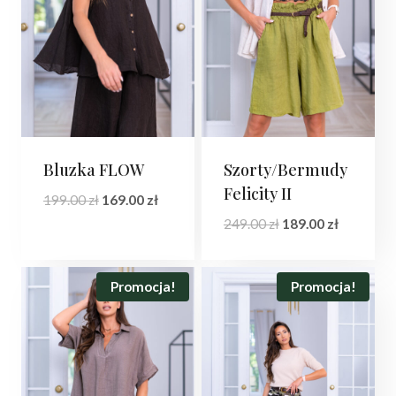
Bluzka FLOW
Szorty/Bermudy
Felicity II
Pierwotna
Aktualna
199.00
zł
169.00
zł
cena
cena
Pierwotna
Aktualna
249.00
zł
189.00
zł
wynosiła:
wynosi:
cena
cena
199.00 zł.
169.00 zł.
wynosiła:
wynosi:
249.00 zł.
189.00 zł.
Promocja!
Promocja!