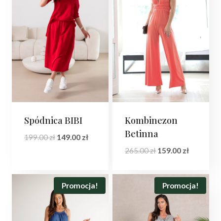
Spódnica BIBI
Kombinezon
Betinna
Pierwotna
Aktualna
199.00
zł
149.00
zł
cena
cena
Pierwotna
Aktualna
265.00
zł
159.00
zł
wynosiła:
wynosi:
cena
cena
199.00 zł.
149.00 zł.
wynosiła:
wynosi:
265.00 zł.
159.00 zł.
Promocja!
Promocja!