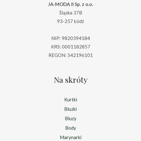
JA-MODA II Sp. z o.o.
Śląska 37B
93-257 Łódź
NIP: 9820394184
KRS: 0001182857
REGON: 542196101
Na skróty
Kurtki
Bluzki
Bluzy
Body
Marynarki