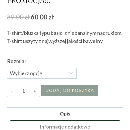
Pierwotna
Aktualna
89.00
zł
60.00
zł
cena
cena
T-shirt/bluzka typu basic, z niebanalnym nadrukiem.
wynosiła:
wynosi:
T-shirt uszyty z najwyższej jakości bawełny.
89.00 zł.
60.00 zł.
Rozmiar
ilość
DODAJ DO KOSZYKA
T-
shirt
CHAMPAGNE
Opis
-
Informacje dodatkowe
MEGA