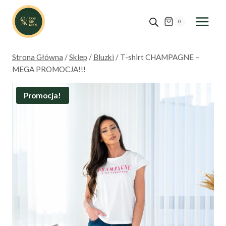
Przejdź
do
0
treści
Strona Główna
/
Sklep
/
Bluzki
/
T-shirt CHAMPAGNE –
MEGA PROMOCJA!!!
Promocja!