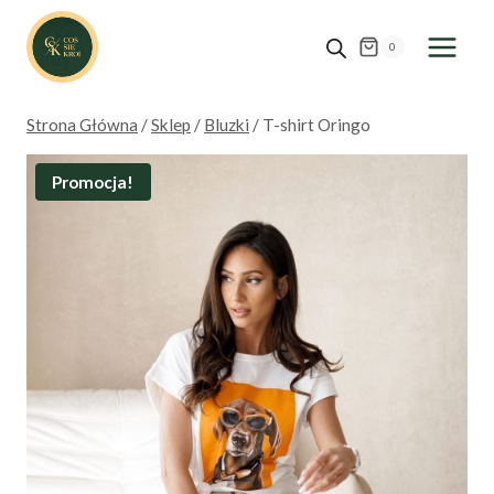
Przejdź
do
0
treści
Strona Główna
/
Sklep
/
Bluzki
/
T-shirt Oringo
Promocja!