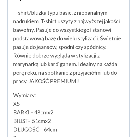
T-shirt/bluzka typu basic, z niebanalnym
nadrukiem. T-shirt uszyty z najwyższej jakości
bawełny. Pasuje do wszystkiego i stanowi
podstawową bazę do wielu stylizacji. Świetnie
pasuje do jeansów, spodni czy spódnicy.
Równie dobrze wygląda w stylizacji z
marynarką lub kardiganem. Idealny na każda
porę roku, na spotkanie z przyjaciółmi lub do
pracy. JAKOŚĆ PREMIUM!!
Wymiary:
XS
BARKI – 48cmx2
BIUST- 51cmx2
DŁUGOŚĆ – 64cm