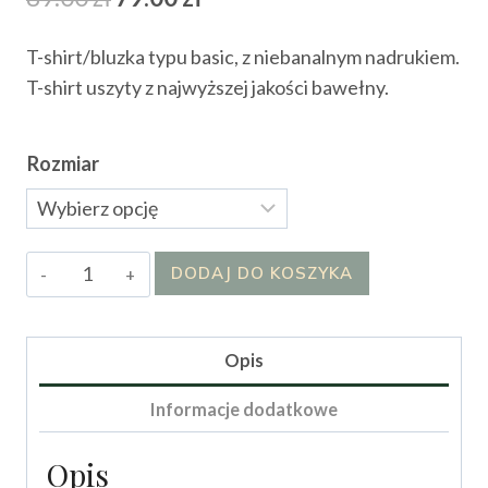
cena
cena
T-shirt/bluzka typu basic, z niebanalnym nadrukiem.
wynosiła:
wynosi:
T-shirt uszyty z najwyższej jakości bawełny.
89.00 zł.
79.00 zł.
Rozmiar
ilość
DODAJ DO KOSZYKA
T-
shirt
Oringo
Opis
Informacje dodatkowe
Opis