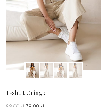
T-shirt Oringo
Pierwotna
Aktualna
89.00
zł
79.00
zł