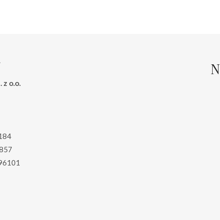
9.00 zł.
59.00 zł.
129.00 zł.
99.00 zł.
N
 z o.o.
184
857
96101