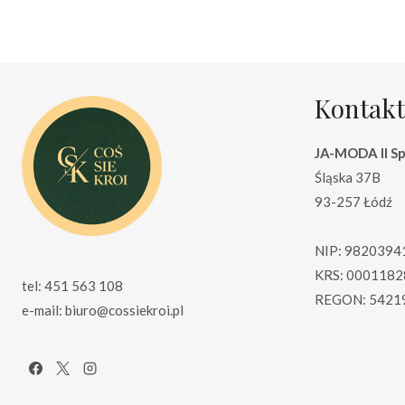
165.00 zł.
115.00 zł.
6
Kontakt
JA-MODA II Sp.
Śląska 37B
93-257 Łódź
NIP: 9820394
KRS: 0001182
tel: 451 563 108
REGON: 5421
e-mail: biuro@cossiekroi.pl