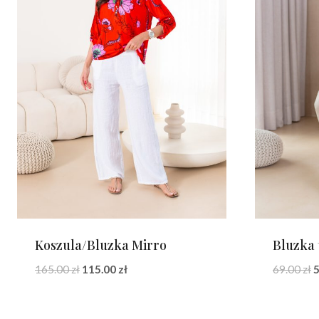
Koszula/Bluzka Mirro
Bluzka 
Pierwotna
Aktualna
P
165.00
zł
115.00
zł
69.00
zł
cena
cena
c
wynosiła:
wynosi:
w