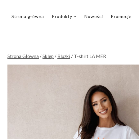
Przejdź
do
Strona główna
Produkty
Nowości
Promocje
treści
Strona Główna
/
Sklep
/
Bluzki
/
T-shirt LA MER