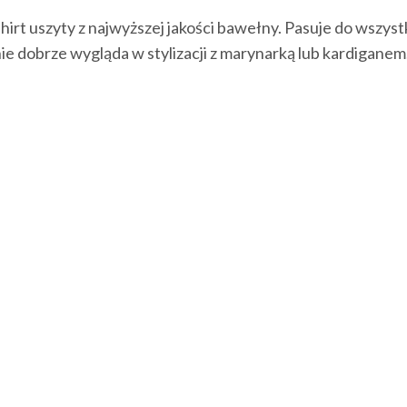
hirt uszyty z najwyższej jakości bawełny. Pasuje do wszyst
e dobrze wygląda w stylizacji z marynarką lub kardiganem.