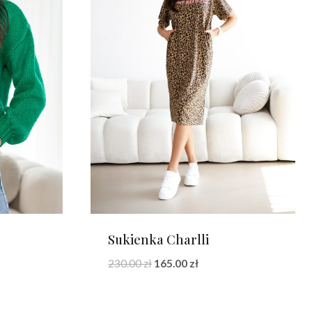
Sukienka Charlli
a
Pierwotna
Aktualna
230.00
zł
165.00
zł
cena
cena
wynosiła:
wynosi: