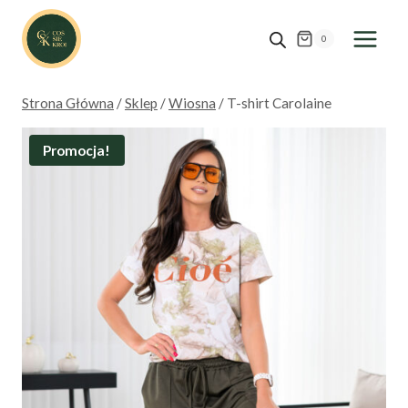
Przejdź
do
0
treści
Strona Główna
/
Sklep
/
Wiosna
/
T-shirt Carolaine
Promocja!