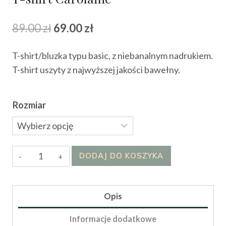
Pierwotna
Aktualna
89.00
zł
69.00
zł
cena
cena
T-shirt/bluzka typu basic, z niebanalnym nadrukiem.
wynosiła:
wynosi:
T-shirt uszyty z najwyższej jakości bawełny.
89.00 zł.
69.00 zł.
Rozmiar
ilość
DODAJ DO KOSZYKA
T-
shirt
Carolaine
Opis
Informacje dodatkowe