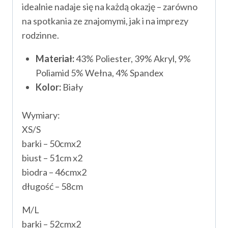
idealnie nadaje się na każdą okazję – zarówno
na spotkania ze znajomymi, jak i na imprezy
rodzinne.
Materiał:
43% Poliester, 39% Akryl, 9%
Poliamid 5% Wełna, 4% Spandex
Kolor:
Biały
Wymiary:
XS/S
barki – 50cmx2
biust – 51cm x2
biodra – 46cmx2
długość – 58cm
M/L
barki – 52cmx2