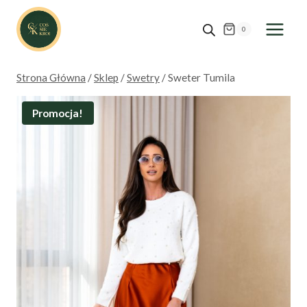
Przejdź
do
0
treści
Strona Główna
/
Sklep
/
Swetry
/
Sweter Tumila
Promocja!