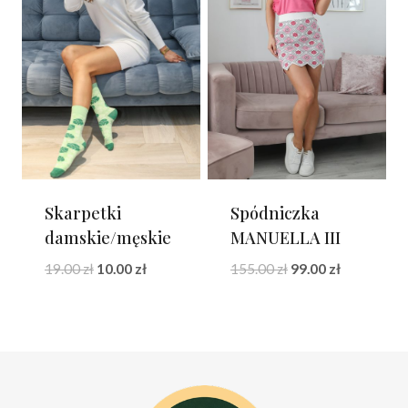
Skarpetki
Spódniczka
damskie/męskie
MANUELLA III
Pierwotna
Aktualna
Pierwotna
Aktualna
19.00
zł
10.00
zł
155.00
zł
99.00
zł
cena
cena
cena
cena
wynosiła:
wynosi:
wynosiła:
wynosi:
19.00 zł.
10.00 zł.
155.00 zł.
99.00 zł.