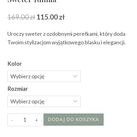
Pierwotna
Aktualna
169.00
zł
115.00
zł
cena
cena
Uroczy sweter z ozdobnymi perełkami, który doda
wynosiła:
wynosi:
Twoim stylizacjom wyjątkowego blasku i elegancji.
169.00 zł.
115.00 zł.
Kolor
Rozmiar
ilość
DODAJ DO KOSZYKA
Sweter
Tumila