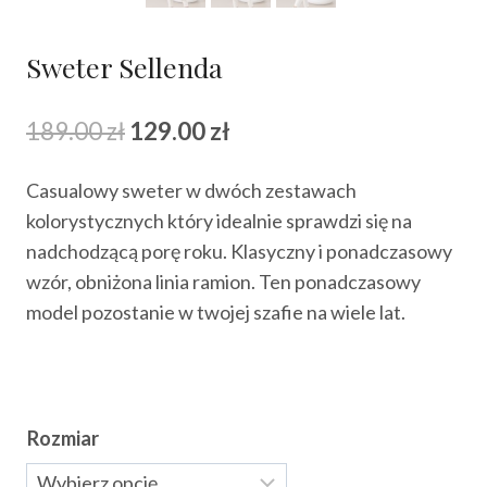
Sweter Sellenda
Pierwotna
Aktualna
189.00
zł
129.00
zł
cena
cena
Casualowy sweter w dwóch zestawach
wynosiła:
wynosi:
kolorystycznych który idealnie sprawdzi się na
189.00 zł.
129.00 zł.
nadchodzącą porę roku. Klasyczny i ponadczasowy
wzór, obniżona linia ramion. Ten ponadczasowy
model pozostanie w twojej szafie na wiele lat.
Rozmiar