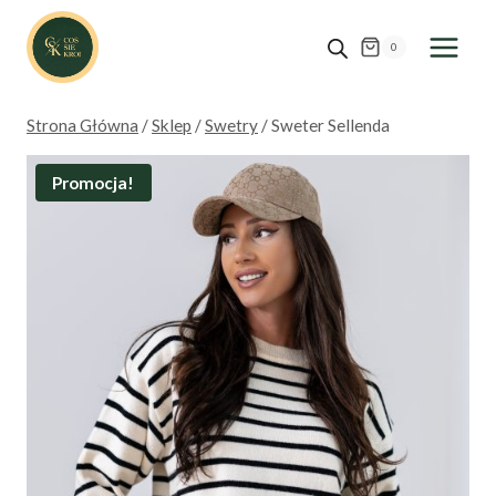
Przejdź
do
0
treści
Strona Główna
/
Sklep
/
Swetry
/
Sweter Sellenda
Promocja!