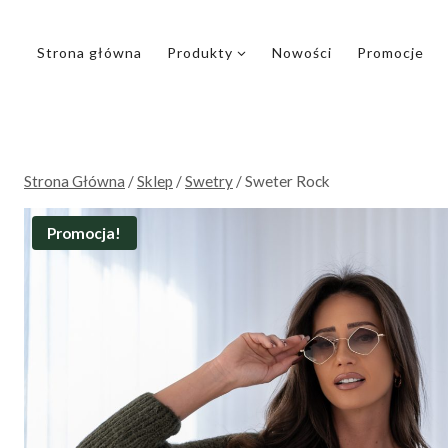
Przejdź
do
Strona główna
Produkty
Nowości
Promocje
treści
Strona Główna
/
Sklep
/
Swetry
/
Sweter Rock
Promocja!