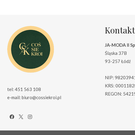
Kontakt
JA-MODA II Sp.
Śląska 37B
93-257 Łódź
NIP: 9820394
KRS: 0001182
tel: 451 563 108
REGON: 5421
e-mail: biuro@cossiekroi.pl