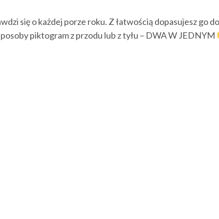
wdzi się o każdej porze roku. Z łatwością dopasujesz go do
wa sposoby piktogram z przodu lub z tyłu – DWA W JEDNYM