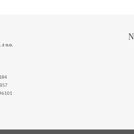
N
 z o.o.
184
857
96101