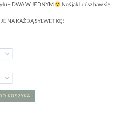
 z tyłu – DWA W JEDNYM
Noś jak lubisz baw się
UJE NA KAŻDĄ SYLWETKĘ!
DO KOSZYKA