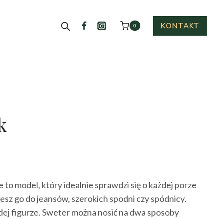
KONTAKT
0
k
ktualna
cena
 to model, który idealnie sprawdzi się o każdej porze
ynosi:
esz go do jeansów, szerokich spodni czy spódnicy.
15.00 zł.
żdej figurze. Sweter można nosić na dwa sposoby