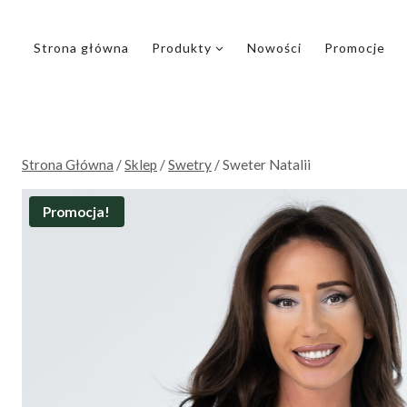
Przejdź
do
Strona główna
Produkty
Nowości
Promocje
treści
Strona Główna
/
Sklep
/
Swetry
/
Sweter Natalii
Promocja!