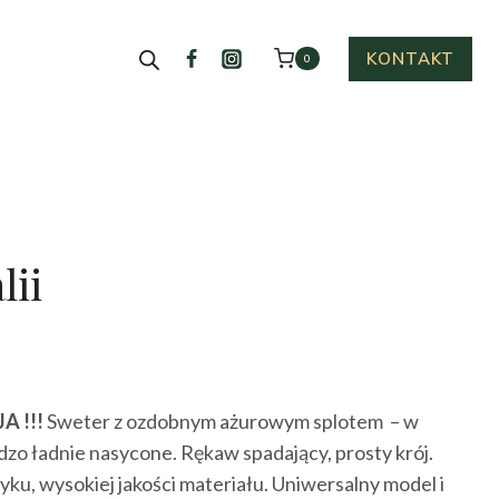
KONTAKT
0
lii
tualna
na
A !!!
Sweter z ozdobnym ażurowym splotem – w
nosi:
dzo ładnie nasycone. Rękaw spadający, prosty krój.
.00 zł.
ku, wysokiej jakości materiału. Uniwersalny model i