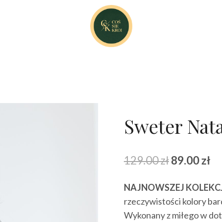
Sweter Nata
Pierwotna
Ak
129.00
zł
89.00
zł
cena
ce
NAJNOWSZEJ KOLEKCJ
wynosiła:
wy
rzeczywistości kolory bar
129.00 zł.
89
Wykonany z miłego w doty