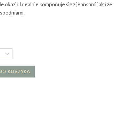
e okazji. Idealnie komponuje się z jeansami jak i ze
 spodniami.
DO KOSZYKA