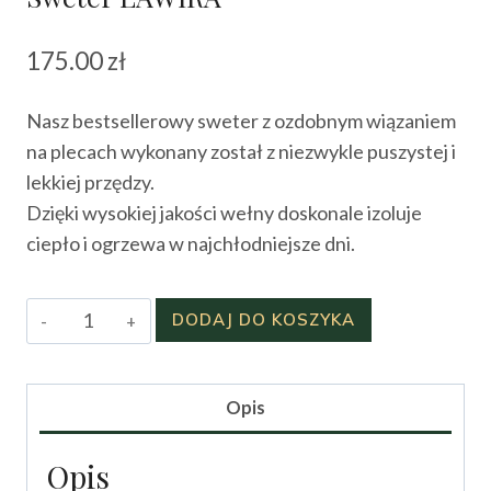
175.00
zł
Nasz bestsellerowy sweter z ozdobnym wiązaniem
na plecach wykonany został z niezwykle puszystej i
lekkiej przędzy.
Dzięki wysokiej jakości wełny doskonale izoluje
ciepło i ogrzewa w najchłodniejsze dni.
ilość
DODAJ DO KOSZYKA
Sweter
LAWIRA
Opis
Opis