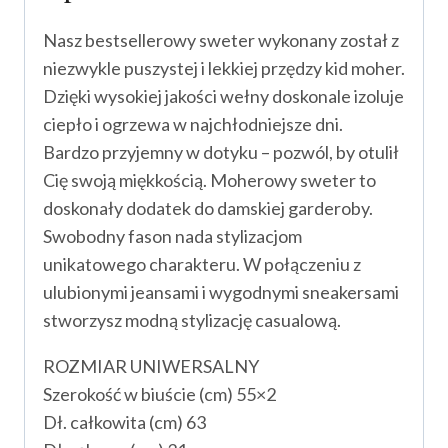
Nasz bestsellerowy sweter wykonany został z
niezwykle puszystej i lekkiej przędzy kid moher.
Dzięki wysokiej jakości wełny doskonale izoluje
ciepło i ogrzewa w najchłodniejsze dni.
Bardzo przyjemny w dotyku – pozwól, by otulił
Cię swoją miękkością. Moherowy sweter to
doskonały dodatek do damskiej garderoby.
Swobodny fason nada stylizacjom
unikatowego charakteru. W połączeniu z
ulubionymi jeansami i wygodnymi sneakersami
stworzysz modną stylizację casualową.
ROZMIAR UNIWERSALNY
Szerokość w biuście (cm) 55×2
Dł. całkowita (cm) 63