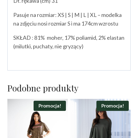
Dł. rękawa (cm) 31
Pasuje na rozmiar: XS | S | M | L | XL – modelka
na zdjęciu nosi rozmiar S i ma 174cm wzrostu
SKŁAD : 81% moher, 17% poliamid, 2% elastan
(milutki, puchaty, nie gryzący)
Podobne produkty
Promocja!
Promocja!