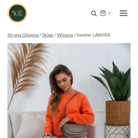
Przejdź
do
0
treści
Strona Główna
/
Sklep
/
Wiosna
/
Sweter LAWIRA