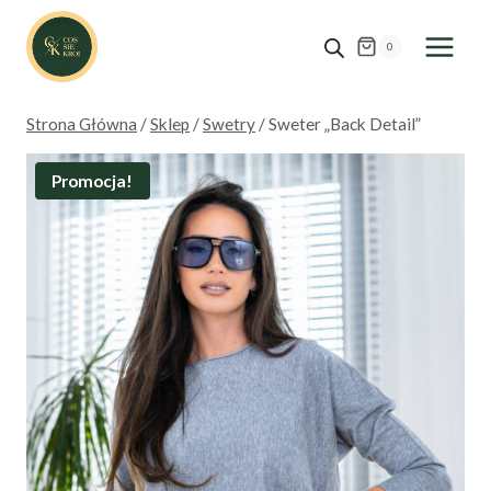
Przejdź
do
0
treści
Strona Główna
/
Sklep
/
Swetry
/
Sweter „Back Detail”
Promocja!