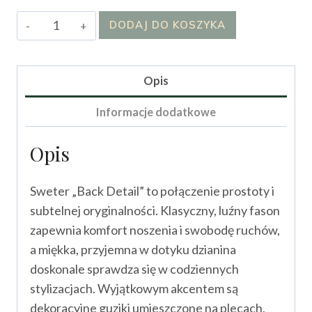
ilość
DODAJ DO KOSZYKA
Sweter
„Back
Detail”
Opis
Informacje dodatkowe
Opis
Sweter „Back Detail” to połączenie prostoty i
subtelnej oryginalności. Klasyczny, luźny fason
zapewnia komfort noszenia i swobodę ruchów,
a miękka, przyjemna w dotyku dzianina
doskonale sprawdza się w codziennych
stylizacjach. Wyjątkowym akcentem są
dekoracyjne guziki umieszczone na plecach,