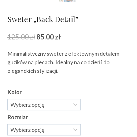
Sweter „Back Detail”
Pierwotna
Aktualna
125.00
zł
85.00
zł
cena
cena
Minimalistyczny sweter z efektownym detalem
wynosiła:
wynosi:
guzików na plecach. Idealny na co dzień i do
125.00 zł.
85.00 zł.
eleganckich stylizacji.
Kolor
Rozmiar