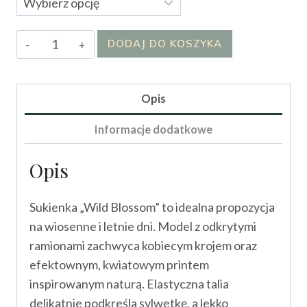
ilość
DODAJ DO KOSZYKA
Sukienka
„Wild
Blossom”
Opis
Informacje dodatkowe
Opis
Sukienka „Wild Blossom” to idealna propozycja
na wiosenne i letnie dni. Model z odkrytymi
ramionami zachwyca kobiecym krojem oraz
efektownym, kwiatowym printem
inspirowanym naturą. Elastyczna talia
delikatnie podkreśla sylwetkę, a lekko