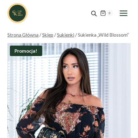
Przejdź
do
0
treści
Strona Główna
/
Sklep
/
Sukienki
/
Sukienka „Wild Blossom”
Promocja!