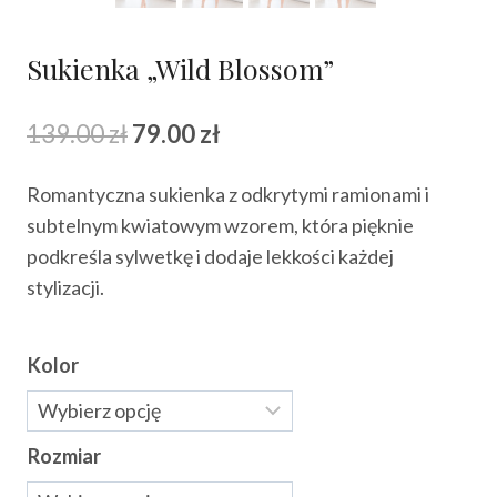
Sukienka „Wild Blossom”
Pierwotna
Aktualna
139.00
zł
79.00
zł
cena
cena
Romantyczna sukienka z odkrytymi ramionami i
wynosiła:
wynosi:
subtelnym kwiatowym wzorem, która pięknie
139.00 zł.
79.00 zł.
podkreśla sylwetkę i dodaje lekkości każdej
stylizacji.
Kolor
Rozmiar