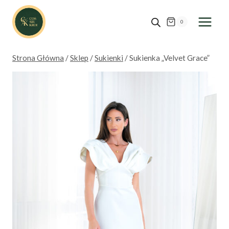
Przejdź
do
0
treści
Strona Główna
/
Sklep
/
Sukienki
/
Sukienka „Velvet Grace”