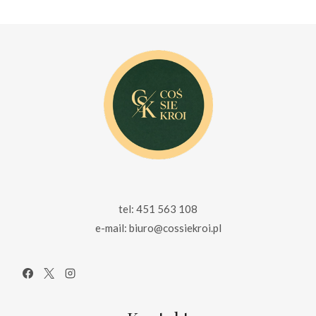
229.00 zł.
169.00 zł.
tel: 451 563 108
e-mail: biuro@cossiekroi.pl