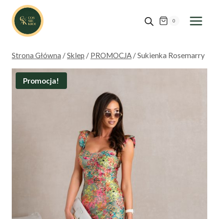
Przejdź
do
0
treści
Strona Główna
/
Sklep
/
PROMOCJA
/
Sukienka Rosemarry
Promocja!