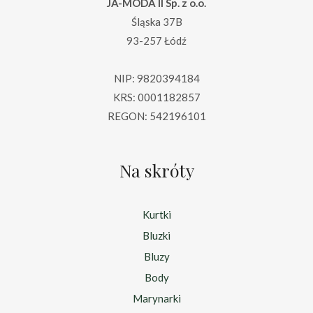
JA-MODA II Sp. z o.o.
Śląska 37B
93-257 Łódź
NIP: 9820394184
KRS: 0001182857
REGON: 542196101
Na skróty
Kurtki
Bluzki
Bluzy
Body
Marynarki