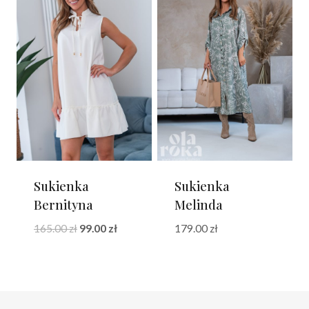
Sukienka
Sukienka
Bernityna
Melinda
Pierwotna
Aktualna
165.00
zł
99.00
zł
179.00
zł
cena
cena
wynosiła:
wynosi:
165.00 zł.
99.00 zł.