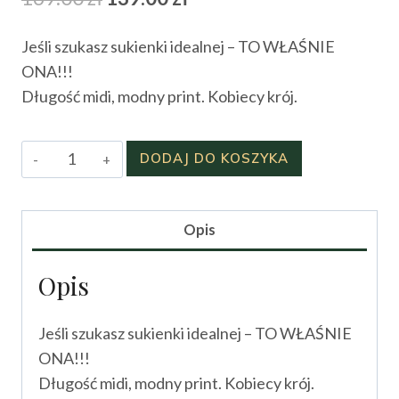
cena
cena
Jeśli szukasz sukienki idealnej – TO WŁAŚNIE
wynosiła:
wynosi:
ONA!!!
169.00 zł.
139.00 zł.
Długość midi, modny print. Kobiecy krój.
ilość
DODAJ DO KOSZYKA
Sukienka
Rosemarry
Opis
Opis
Jeśli szukasz sukienki idealnej – TO WŁAŚNIE
ONA!!!
Długość midi, modny print. Kobiecy krój.