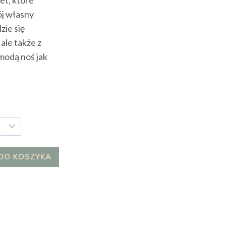
ój własny
zie się
ale także z
 modą noś jak
DO KOSZYKA