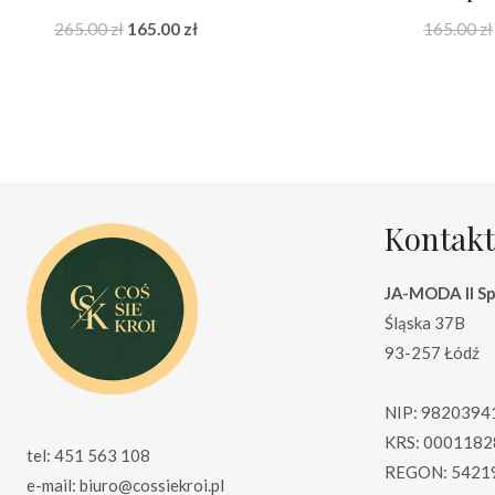
Pierwotna
Aktualna
265.00
zł
165.00
zł
165.00
zł
cena
cena
wynosiła:
wynosi:
265.00 zł.
165.00 zł.
Kontakt
JA-MODA II Sp.
Śląska 37B
93-257 Łódź
NIP: 9820394
KRS: 0001182
tel: 451 563 108
REGON: 5421
e-mail: biuro@cossiekroi.pl