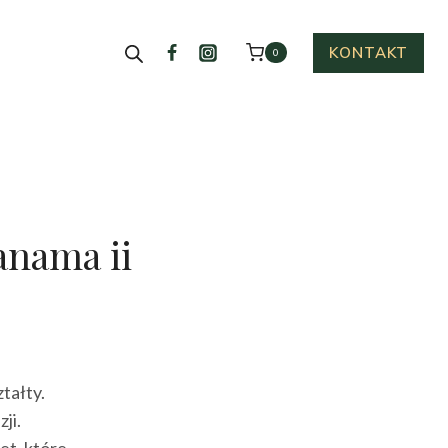
KONTAKT
0
anama ii
tualna
na
tałty.
nosi:
ji.
.00 zł.
et, które