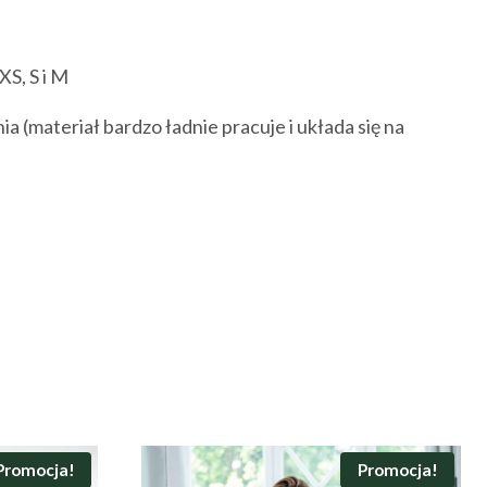
XS, S i M
a (materiał bardzo ładnie pracuje i układa się na
Promocja!
Promocja!