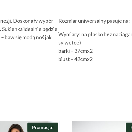
finezji. Doskonały wybór
Rozmiar uniwersalny pasuje na: 
l. Sukienka idealnie będzie
Wymiary: na płasko bez naciągani
i – baw się modą noś jak
sylwetce)
barki – 37cmx2
biust – 42cmx2
Promocja!