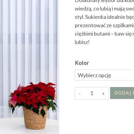
wiedzą, co lubią i mają sw
styl. Sukienka idealnie będ
prezentować ze szpilkami 
ciężkimi butami – baw się
lubisz!
Kolor
ilość
DODAJ 
Sukienka
Panama
ii