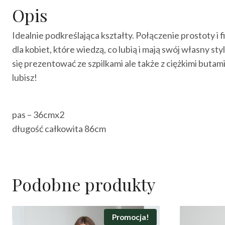
Opis
Idealnie podkreślająca kształty. Połączenie prostoty i 
dla kobiet, które wiedzą, co lubią i mają swój własny sty
się prezentować ze szpilkami ale także z ciężkimi butam
lubisz!
pas – 36cmx2
długość całkowita 86cm
Podobne produkty
Promocja!