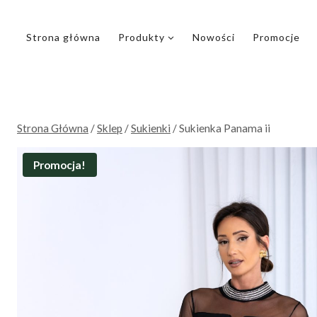
Przejdź
do
Strona główna
Produkty
Nowości
Promocje
treści
Strona Główna
/
Sklep
/
Sukienki
/
Sukienka Panama ii
Promocja!