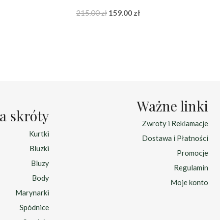
na
Pierwotna
Aktualna
215.00
zł
159.00
zł
cena
cena
:
wynosiła:
wynosi:
zł.
215.00 zł.
159.00 zł.
Ważne linki
a skróty
Zwroty i Reklamacje
Kurtki
Dostawa i Płatności
Bluzki
Promocje
Bluzy
Regulamin
Body
Moje konto
Marynarki
Spódnice