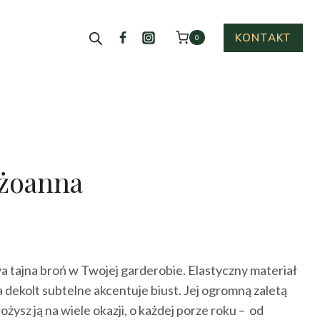
KONTAKT
0
żoanna
ktualna
cena
 tajna broń w Twojej garderobie. Elastyczny materiał
ynosi:
a dekolt subtelne akcentuje biust. Jej ogromną zaletą
45.00 zł.
łożysz ją na wiele okazji, o każdej porze roku – od