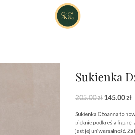
Sukienka D
Pierwotna
A
205.00
zł
145.00
zł
cena
Sukienka Dżoanna to nowa
wynosiła:
w
pięknie podkreśla figurę, 
205.00 zł.
1
jest jej uniwersalność. Za