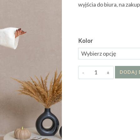
wyjścia do biura, na zaku
Kolor
ilość
DODAJ 
Sukienka
Dżoanna