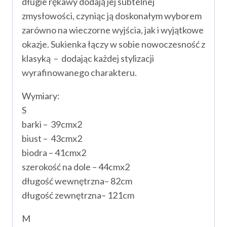
długie rękawy dodają jej subtelnej
zmysłowości, czyniąc ją doskonałym wyborem
zarówno na wieczorne wyjścia, jak i wyjątkowe
okazje. Sukienka łączy w sobie nowoczesność z
klasyką – dodając każdej stylizacji
wyrafinowanego charakteru.
Wymiary:
S
barki – 39cmx2
biust – 43cmx2
biodra – 41cmx2
szerokość na dole – 44cmx2
długość wewnętrzna– 82cm
długość zewnętrzna– 121cm
M