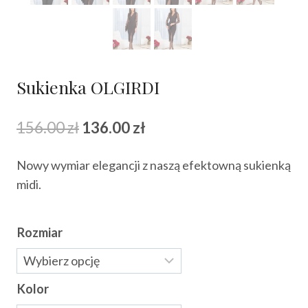
Sukienka OLGIRDI
Pierwotna
Aktualna
156.00
zł
136.00
zł
cena
cena
Nowy wymiar elegancji z naszą efektowną sukienką
wynosiła:
wynosi:
midi.
156.00 zł.
136.00 zł.
Rozmiar
Kolor