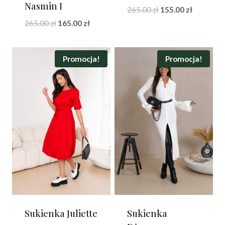
Nasmin I
Pierwotna
Aktualna
265.00
zł
155.00
zł
cena
cena
Pierwotna
Aktualna
265.00
zł
165.00
zł
wynosiła:
wynosi:
cena
cena
265.00 zł.
155.00 zł.
wynosiła:
wynosi:
265.00 zł.
165.00 zł.
Promocja!
Promocja!
Sukienka Juliette
Sukienka