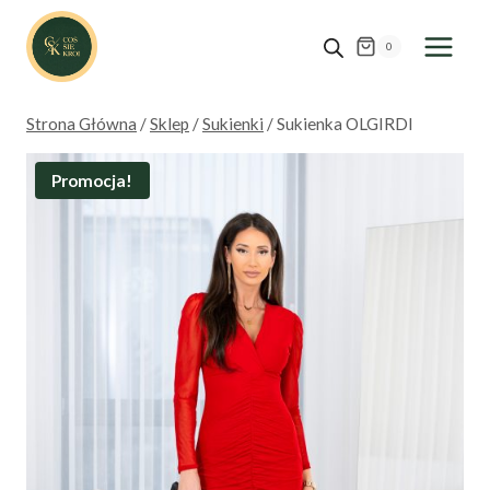
Przejdź
do
0
treści
Strona Główna
/
Sklep
/
Sukienki
/
Sukienka OLGIRDI
Promocja!