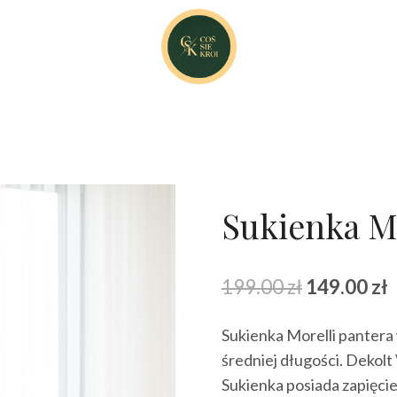
Sukienka Mo
Pierwotna
A
199.00
zł
149.00
zł
cena
Sukienka Morelli pantera 
wynosiła:
w
średniej długości. Dekolt
199.00 zł.
1
Sukienka posiada zapięcie