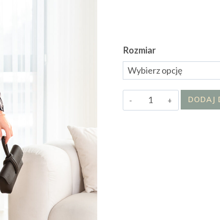
Rozmiar
ilość
DODAJ 
Sukienka
Morelitta