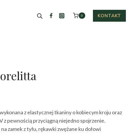
KONTAKT
0
relitta
ktualna
cena
wykonana z elastycznej tkaniny o kobiecym kroju oraz
ynosi:
 V z pewnością przyciągną niejedno spojrzenie.
49.00 zł.
 na zamek z tyłu, rękawki zwężane ku dołowi