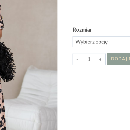
Rozmiar
ilość
DODAJ 
Sukienka
Mellinda