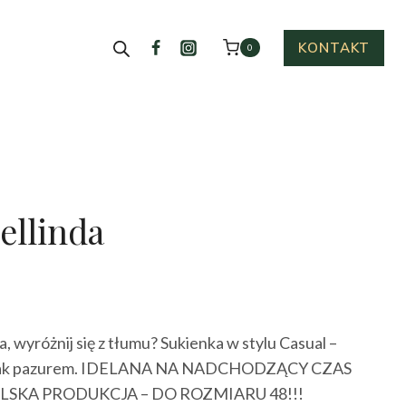
KONTAKT
0
ellinda
ktualna
cena
, wyróżnij się z tłumu? Sukienka w stylu Casual –
ynosi:
jednak pazurem. IDELANA NA NADCHODZĄCY CZAS
45.00 zł.
OLSKA PRODUKCJA – DO ROZMIARU 48!!!