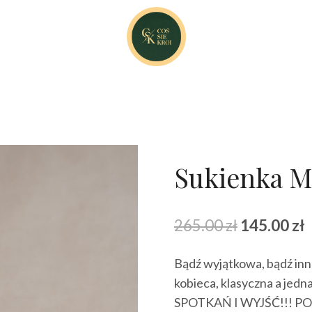
Sukienka M
Pierwotna
A
265.00
zł
145.00
zł
cena
Bądź wyjątkowa, bądź inna
wynosiła:
w
kobieca, klasyczna a 
265.00 zł.
1
SPOTKAŃ I WYJŚĆ!!! P