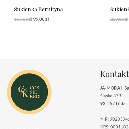
Sukienka Bernityna
Sukien
Pierwotna
Aktualna
165.00
zł
99.00
zł
229.00
zł
cena
cena
wynosiła:
wynosi:
165.00 zł.
99.00 zł.
Kontakt
JA-MODA II Sp.
Śląska 37B
93-257 Łódź
NIP: 9820394
KRS: 0001182