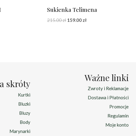
I
Sukienka Telimena
na
Pierwotna
Aktualna
215.00
zł
159.00
zł
cena
cena
:
wynosiła:
wynosi:
zł.
215.00 zł.
159.00 zł.
Ważne linki
a skróty
Zwroty i Reklamacje
Kurtki
Dostawa i Płatności
Bluzki
Promocje
Bluzy
Regulamin
Body
Moje konto
Marynarki