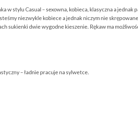
ukienka w stylu Casual – sexowna, kobieca, klasyczna a
teśmy niezwykle kobiece a jednak niczym nie skrępowane. 
bokach sukienki dwie wygodne kieszenie. Rękaw ma możliwoś
styczny – ładnie pracuje na sylwetce.