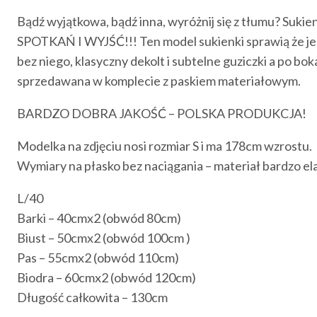
Bądź wyjątkowa, bądź inna, wyróżnij się z tłumu? S
SPOTKAŃ I WYJŚĆ!!! Ten model sukienki sprawią że jes
bez niego, klasyczny dekolt i subtelne guziczki a po 
sprzedawana w komplecie z paskiem materiałowym.
BARDZO DOBRA JAKOŚĆ – POLSKA PRODUKCJA!
Modelka na zdjęciu nosi rozmiar S i ma 178cm wzrostu.
Wymiary na płasko bez naciągania – materiał bardzo ela
L/40
Barki – 40cmx2 (obwód 80cm)
Biust – 50cmx2 (obwód 100cm )
Pas – 55cmx2 (obwód 110cm)
Biodra – 60cmx2 (obwód 120cm)
Długość całkowita – 130cm