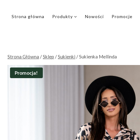
Przejdź
do
Strona główna
Produkty
Nowości
Promocje
treści
Strona Główna
/
Sklep
/
Sukienki
/
Sukienka Mellinda
Promocja!