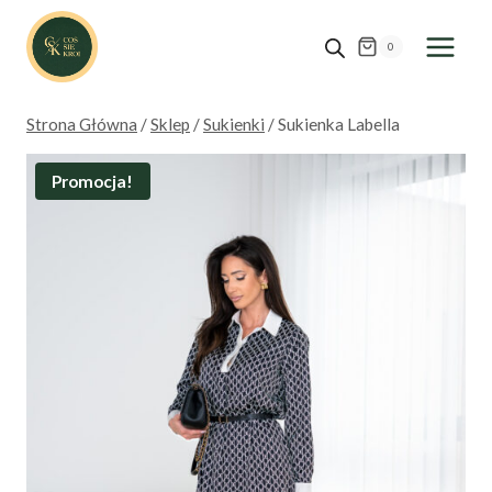
Przejdź
do
0
treści
Strona Główna
/
Sklep
/
Sukienki
/
Sukienka Labella
Promocja!