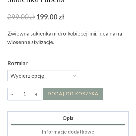
Pierwotna
Aktualna
299.00
zł
199.00
zł
cena
cena
Zwiewna sukienka midi o kobiecej linii, idealna na
wynosiła:
wynosi:
wiosenne stylizacje.
299.00 zł.
199.00 zł.
Rozmiar
ilość
DODAJ DO KOSZYKA
Sukienka
Labella
Opis
Informacje dodatkowe