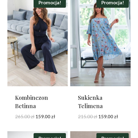
Promocja!
Promocja!
Kombinezon
Sukienka
Betinna
Telimena
Pierwotna
Aktualna
Pierwotna
Aktualna
265.00
zł
159.00
zł
215.00
zł
159.00
zł
cena
cena
cena
cena
wynosiła:
wynosi:
wynosiła:
wynosi: