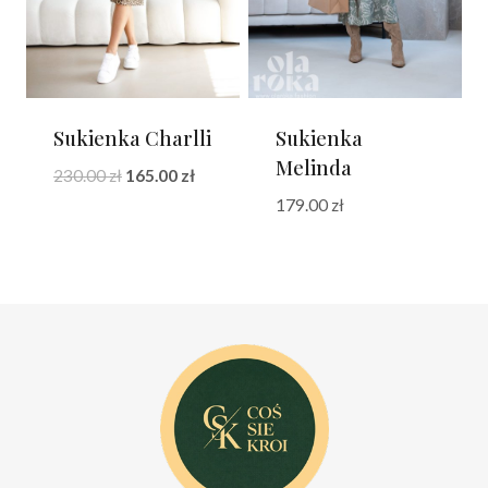
Sukienka Charlli
Sukienka
Melinda
Pierwotna
Aktualna
230.00
zł
165.00
zł
cena
cena
179.00
zł
wynosiła:
wynosi:
230.00 zł.
165.00 zł.