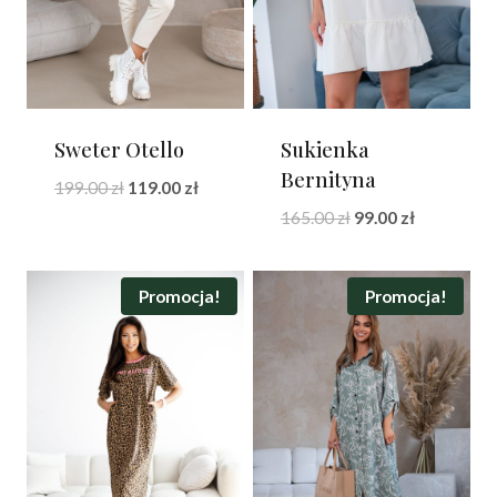
Sweter Otello
Sukienka
Bernityna
Pierwotna
Aktualna
199.00
zł
119.00
zł
cena
cena
Pierwotna
Aktualna
165.00
zł
99.00
zł
wynosiła:
wynosi:
cena
cena
199.00 zł.
119.00 zł.
wynosiła:
wynosi:
165.00 zł.
99.00 zł.
Promocja!
Promocja!