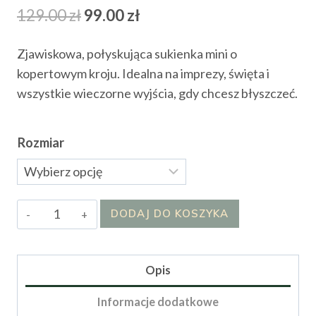
Pierwotna
Aktualna
129.00
zł
99.00
zł
cena
cena
Zjawiskowa, połyskująca sukienka mini o
wynosiła:
wynosi:
kopertowym kroju. Idealna na imprezy, święta i
129.00 zł.
99.00 zł.
wszystkie wieczorne wyjścia, gdy chcesz błyszczeć.
Rozmiar
ilość
DODAJ DO KOSZYKA
Sukienka
Glamour
Wrap
Opis
Shine
Informacje dodatkowe