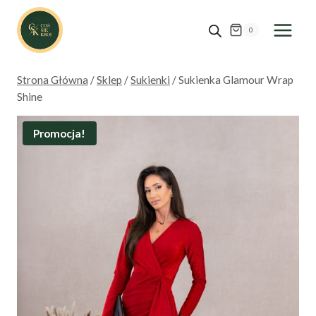
Przejdź
do
0
treści
Strona Główna
/
Sklep
/
Sukienki
/
Sukienka Glamour Wrap
Shine
Promocja!