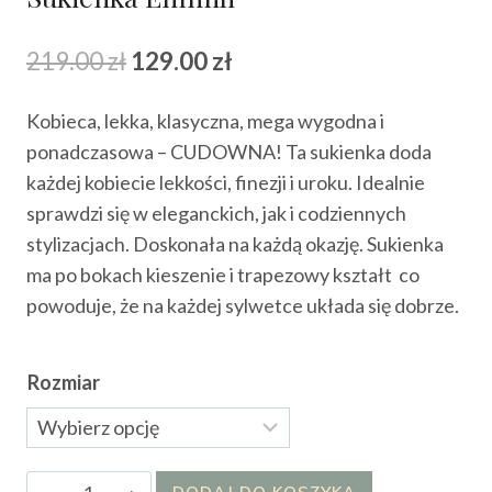
Pierwotna
Aktualna
219.00
zł
129.00
zł
cena
cena
Kobieca, lekka, klasyczna, mega wygodna i
wynosiła:
wynosi:
ponadczasowa – CUDOWNA! Ta sukienka doda
219.00 zł.
129.00 zł.
każdej kobiecie lekkości, finezji i uroku. Idealnie
sprawdzi się w eleganckich, jak i codziennych
stylizacjach. Doskonała na każdą okazję. Sukienka
ma po bokach kieszenie i trapezowy kształt co
powoduje, że na każdej sylwetce układa się dobrze.
Rozmiar
ilość