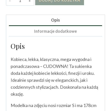
DODAJ DO KOSZYKA
Sukienka
Emmili
Opis
Informacje dodatkowe
Opis
Kobieca, lekka, klasyczna, mega wygodna i
ponadczasowa – CUDOWNA! Ta sukienka
doda każdej kobiecie lekkości, finezji i uroku.
Idealnie sprawdzi się w eleganckich, jak i
codziennych stylizacjach. Doskonała na każdą
okazję.
Modelka na zdjęciu nosi rozmiar S i ma 178cm