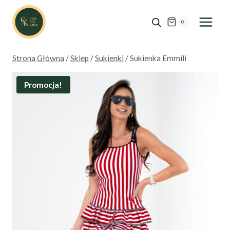
Przejdź
do
0
treści
Strona Główna
/
Sklep
/
Sukienki
/
Sukienka Emmili
Promocja!