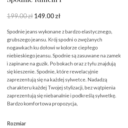
Pierwotna
Aktualna
199.00
zł
149.00
zł
cena
cena
Spodnie jeans wykonane z bardzo elastycznego,
wynosiła:
wynosi:
grubszego jeansu. Krój spodni o zwężanych
199.00 zł.
149.00 zł.
nogawkach ku dołowi w kolorze ciepłego
niebieskiego jeansu. Spodnie są zasuwane na zamek
i zapinane na guzik. Po bokach oraz z tyłu znajdują
się kieszenie. Spodnie, które rewelacyjnie
zaprezentują się na każdej sylwetce. Nadadzą
charakteru każdej Twojej stylizacji, bez wątpienia
zaprezentują się niebanalnie i podkreślą sylwetkę.
Bardzo komfortowa propozycja,
Rozmiar