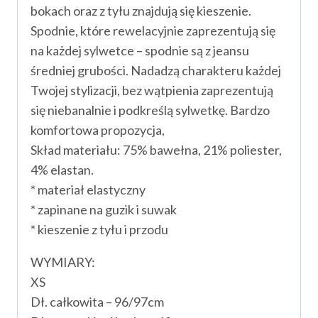
bokach oraz z tyłu znajdują się kieszenie.
Spodnie, które rewelacyjnie zaprezentują się
na każdej sylwetce – spodnie są z jeansu
średniej grubości. Nadadzą charakteru każdej
Twojej stylizacji, bez wątpienia zaprezentują
się niebanalnie i podkreślą sylwetkę. Bardzo
komfortowa propozycja,
Skład materiału: 75% bawełna, 21% poliester,
4% elastan.
* materiał elastyczny
* zapinane na guzik i suwak
* kieszenie z tyłu i przodu
WYMIARY:
XS
Dł. całkowita – 96/97cm