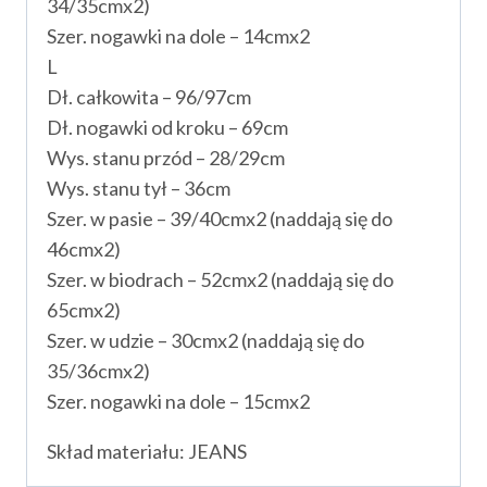
34/35cmx2)
Szer. nogawki na dole – 14cmx2
L
Dł. całkowita – 96/97cm
Dł. nogawki od kroku – 69cm
Wys. stanu przód – 28/29cm
Wys. stanu tył – 36cm
Szer. w pasie – 39/40cmx2 (naddają się do
46cmx2)
Szer. w biodrach – 52cmx2 (naddają się do
65cmx2)
Szer. w udzie – 30cmx2 (naddają się do
35/36cmx2)
Szer. nogawki na dole – 15cmx2
Skład materiału: JEANS