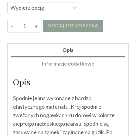
ilość
DODAJ DO KOSZYKA
Spodnie
Rimelli
I
Opis
Informacje dodatkowe
Opis
Spodnie jeans wykonane z bardzo
elastycznego materiału. Krój spodni o
zwężanych nogawkach ku dołowi w kolorze
ciepłego niebieskiego jeansu. Spodnie są
zasuwane na zamek i zapinane na guzik. Po