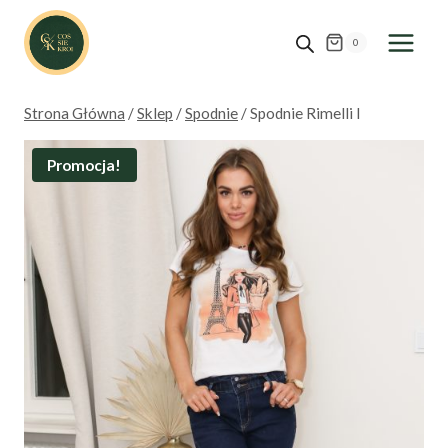
Przejdź
do
0
treści
Strona Główna
/
Sklep
/
Spodnie
/
Spodnie Rimelli I
Promocja!