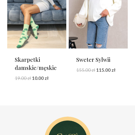
Skarpetki
Sweter Sylwii
damskie/męskie
Pierwotna
Aktualna
155.00
zł
115.00
zł
cena
cena
Pierwotna
Aktualna
19.00
zł
10.00
zł
wynosiła:
wynosi:
cena
cena
155.00 zł.
115.00 zł.
wynosiła:
wynosi:
19.00 zł.
10.00 zł.