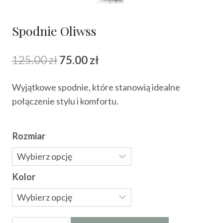
Spodnie Oliwss
Pierwotna
Aktualna
125.00
zł
75.00
zł
cena
cena
Wyjątkowe spodnie, które stanowią idealne
wynosiła:
wynosi:
połączenie stylu i komfortu.
125.00 zł.
75.00 zł.
Rozmiar
Kolor