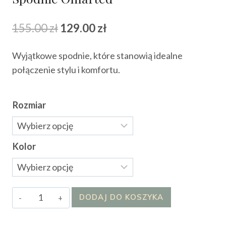
Pierwotna
Aktualna
155.00
zł
129.00
zł
cena
cena
Wyjątkowe spodnie, które stanowią idealne
wynosiła:
wynosi:
połączenie stylu i komfortu.
155.00 zł.
129.00 zł.
Rozmiar
Kolor
ilość
DODAJ DO KOSZYKA
Spodnie
Omarted