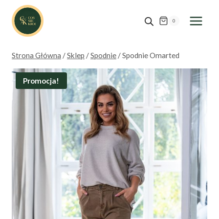
Przejdź
do
0
treści
Strona Główna
/
Sklep
/
Spodnie
/
Spodnie Omarted
Promocja!