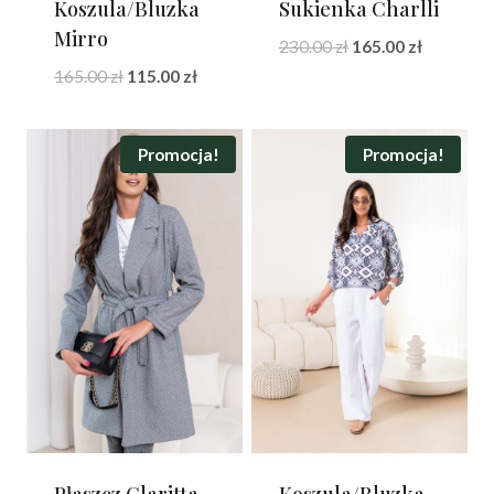
Koszula/Bluzka
Sukienka Charlli
Mirro
Pierwotna
Aktualna
230.00
zł
165.00
zł
cena
cena
Pierwotna
Aktualna
165.00
zł
115.00
zł
wynosiła:
wynosi:
cena
cena
230.00 zł.
165.00 zł.
wynosiła:
wynosi:
165.00 zł.
115.00 zł.
Promocja!
Promocja!