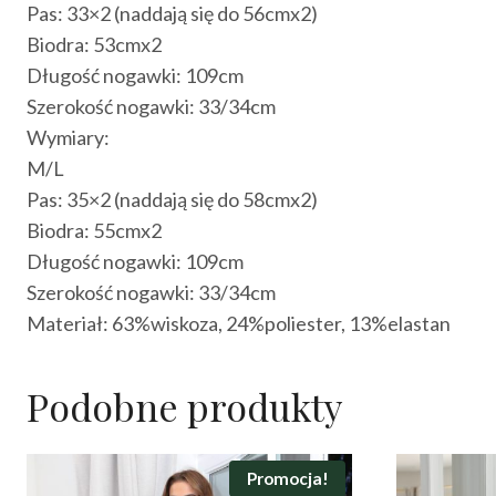
Pas: 33×2 (naddają się do 56cmx2)
Biodra: 53cmx2
Długość nogawki: 109cm
Szerokość nogawki: 33/34cm
Wymiary:
M/L
Pas: 35×2 (naddają się do 58cmx2)
Biodra: 55cmx2
Długość nogawki: 109cm
Szerokość nogawki: 33/34cm
Materiał: 63%wiskoza, 24%poliester, 13%elastan
Podobne produkty
Promocja!