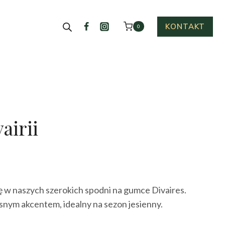
KONTAKT
0
airii
ktualna
cena
ę w naszych szerokich spodni na gumce Divaires.
ynosi:
snym akcentem, idealny na sezon jesienny.
19.00 zł.