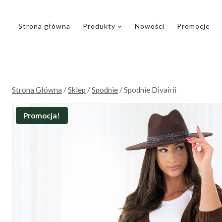
Przejdź
do
Strona główna
Produkty
Nowości
Promocje
treści
Strona Główna
/
Sklep
/
Spodnie
/
Spodnie Divairii
Promocja!