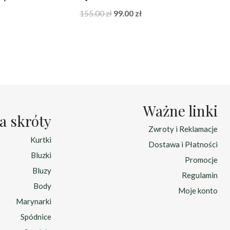
Pierwotna
Aktualna
155.00
zł
99.00
zł
cena
cena
wynosiła:
wynosi:
155.00 zł.
99.00 zł.
Ważne linki
a skróty
Zwroty i Reklamacje
Kurtki
Dostawa i Płatności
Bluzki
Promocje
Bluzy
Regulamin
Body
Moje konto
Marynarki
Spódnice