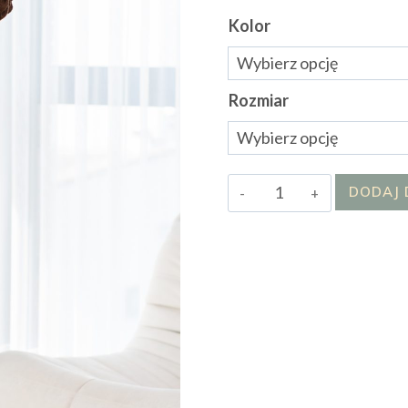
Kolor
Rozmiar
ilość
DODAJ 
Spodnie
Divairii