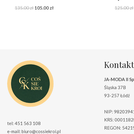
Pierwotna
Aktualna
135.00
zł
105.00
zł
125.00
zł
cena
cena
wynosiła:
wynosi:
135.00 zł.
105.00 zł.
Kontakt
JA-MODA II Sp.
Śląska 37B
93-257 Łódź
NIP: 9820394
KRS: 0001182
tel: 451 563 108
REGON: 5421
e-mail: biuro@cossiekroi.pl